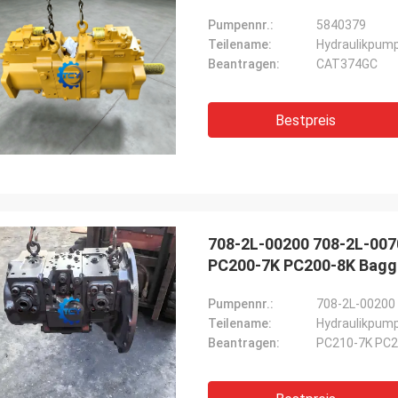
Pumpennr.:
5840379
Teilename:
Hydraulikpum
Beantragen:
CAT374GC
Bestpreis
708-2L-00200 708-2L-00
PC200-7K PC200-8K Bagge
Pumpennr.:
708-2L-00200
Teilename:
Hydraulikpum
Beantragen:
PC210-7K PC2