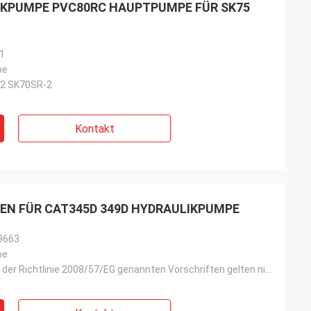
IKPUMPE PVC80RC HAUPTPUMPE FÜR SK75
1
pe
2 SK70SR-2
Kontakt
EN FÜR CAT345D 349D HYDRAULIKPUMPE
9663
pe
Die in Anhang I der Richtlinie 2008/57/EG genannten Vorschriften gelten nicht für: