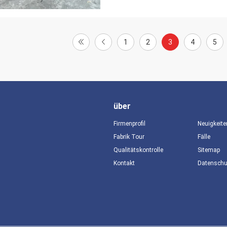
1
2
3
4
5
über
Firmenprofil
Neuigkeite
Fabrik Tour
Fälle
Qualitätskontrolle
Sitemap
Kontakt
Datensch