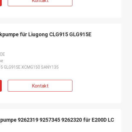
Kontakt
kpumpe für Liugong CLG915 GLG915E
NOE
pe
15 GLG915E XCMG150 SANY135
Kontakt
pumpe 9262319 9257345 9262320 für E200D LC