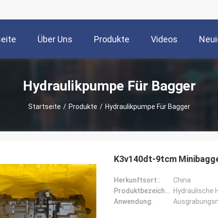
seite
Über Uns
Produkte
Videos
Neui
Hydraulikpumpe Für Bagger
Startseite
/
Produkte
/
Hydraulikpumpe Für Bagger
K3v140dt-9tcm Minibagge
Herkunftsort::
China
Produktbezeichnung::
Hydraulische
Anwendung:
Ausgrabungs