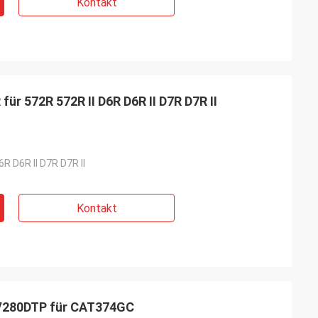
Kontakt
r 572R 572R II D6R D6R II D7R D7R II
6R D6R II D7R D7R II
Kontakt
V280DTP für CAT374GC