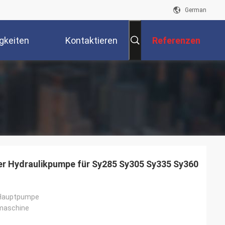
German
gkeiten
Kontaktieren
Referenzen
Sie Uns
r Hydraulikpumpe für Sy285 Sy305 Sy335 Sy360
 Hauptpumpe
maschine