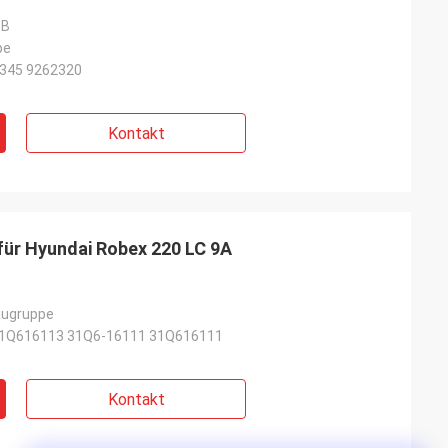
3B
pe
345 9262320
Kontakt
für Hyundai Robex 220 LC 9A
augruppe
31Q616113 31Q6-16111 31Q616111
Kontakt