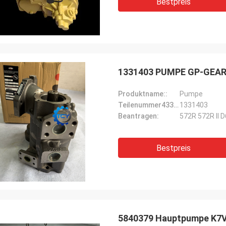
Bestpreis
1331403 PUMPE GP-GEAR fü
Produktname::
Pumpe
Teilenummer43316714358274 4399045ECT.:
1331403
Beantragen:
572R 572R II D
Bestpreis
5840379 Hauptpumpe K7