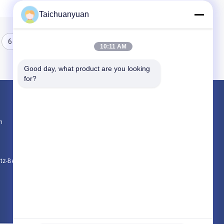
Taichuanyuan
6
7
8
10:11 AM
Good day, what product are you looking 
for?
Produkte
n
Bagger-Final Drive Travel-Motor
Getriebe zur Verringerung der Reise des Bag
Achsantriebsteile für Bagger
utz-Bestimmungen
Alle Kategorien