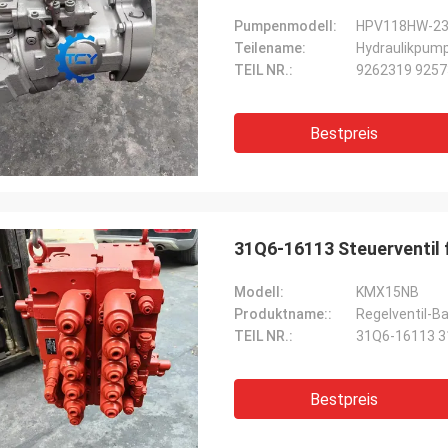
Pumpenmodell:
HPV118HW-2
Teilename:
Hydraulikpum
TEIL NR.:
9262319 9257
Bestpreis
31Q6-16113 Steuerventil 
Modell:
KMX15NB
Produktname::
Regelventil-B
TEIL NR.:
31Q6-16113 
Bestpreis