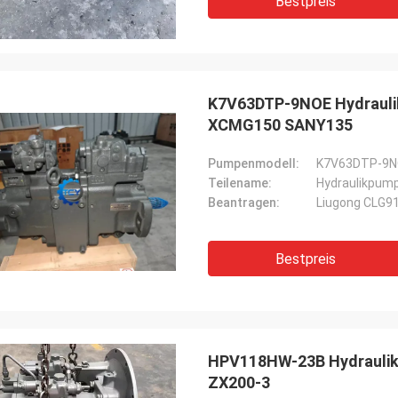
Bestpreis
K7V63DTP-9NOE Hydrauli
XCMG150 SANY135
Pumpenmodell:
K7V63DTP-9
Teilename:
Hydraulikpum
Beantragen:
Liugong CLG9
Bestpreis
HPV118HW-23B Hydraulik
ZX200-3