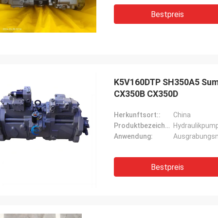
Bestpreis
K5V160DTP SH350A5 Sumi
CX350B CX350D
Herkunftsort::
China
Produktbezeichnung::
Hydraulikpum
Anwendung:
Ausgrabungs
Bestpreis