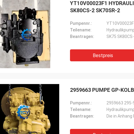
YT10V00023F1 HYDRAUL
SK80CS-2 SK70SR-2
Pumpennr.:
YT10V00023F
Teilename:
Hydraulikpum
Beantragen:
SK75 SK80CS-
Bestpreis
2959663 PUMPE GP-KOLB
Pumpennr.:
2959663 295-
Teilename:
Hydraulikpum
Beantragen: