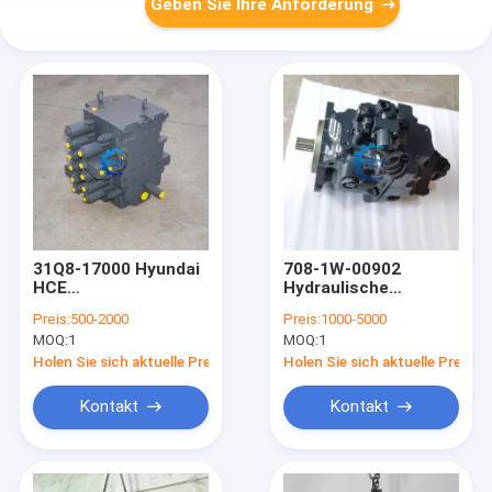
Geben Sie Ihre Anforderung
31Q8-17000 Hyundai
708-1W-00902
HCE
Hydraulische
Hauptsteuerventil
Lüfterpumpe ASSY
Preis:
500-2000
Preis:
1000-5000
für R290LC-9
PC800-8
MOQ:
1
MOQ:
1
R300LC-9
Holen Sie sich aktuelle Preis
Holen Sie sich aktuelle Preis
Kontakt
Kontakt