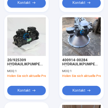
Kontakt
Kontakt
20/925309
400914-00284
HYDRAULIKPUMPE
HYDRAULIKPUMPE
FÜR JCB200
FÜR DX420LCA
MOQ:
1
MOQ:
1
BAGGER PUMPE
Holen Sie sich aktuelle Preis
Holen Sie sich aktuelle Preis
Kontakt
Kontakt