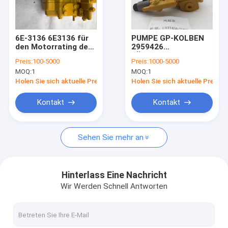
Über uns
Werksbesichtigung
6E-3136 6E3136 für
PUMPE GP-KOLBEN
den Motorrating der
2959426
Qualitätskontrolle
Klasse CAT 120H
LÜFTERPUMPE 295-
Preis:
100-5000
Preis:
1000-5000
120K 12H 12K 135H
9426 FÜR CAT 345D
MOQ:
1
MOQ:
1
140H
345D L 345D LVG
Kontakt mit uns
349D 349D L
Holen Sie sich aktuelle Preis
Holen Sie sich aktuelle Preis
Neuigkeiten
Kontakt
Kontakt
Bitte um ein Angebot
Sehen Sie mehr an
Bagger-Final Drive Travel-Motor
Hinterlass Eine Nachricht
Wir Werden Schnell Antworten
Getriebe zur Verringerung der Reise des Baggers
Achsantriebsteile für Bagger