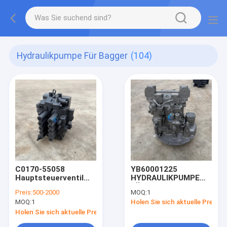
Hydraulikpumpe Für Bagger
(104)
C0170-55058
YB60001225
Hauptsteuerventil
HYDRAULIKPUMPE
für JCB300 JCB330
FÜR ZX240-5A
Preis:
500-2000
MOQ:
1
MOQ:
1
Holen Sie sich aktuelle Preis
Holen Sie sich aktuelle Preis