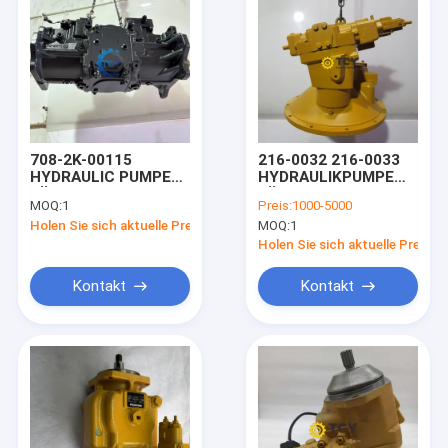
708-2K-00115
216-0032 216-0033
HYDRAULIC PUMPE
HYDRAULIKPUMPE
FÜR PC800-8E0
FÜR CAT 345 345B
MOQ:
1
Preis:
1000-5000
KOMATSU
E345B 345BL
Holen Sie sich aktuelle Preis
MOQ:
1
Ausgrabungsmaschine
Holen Sie sich aktuelle Preis
Kontakt
Kontakt
Zu Hause
Produkte
Videos