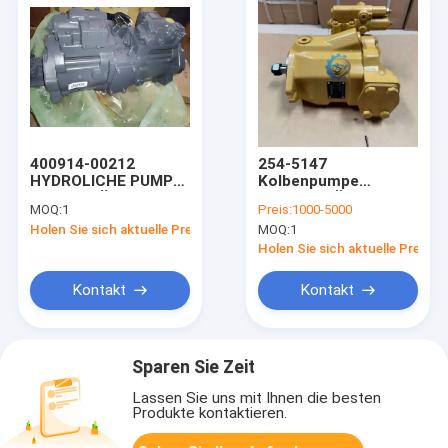
400914-00212
254-5147
HYDROLICHE PUMPE
Kolbenpumpe
K3V112 FÜR DX225-
2545147 FÜR
MOQ:
1
Preis:
1000-5000
Bohrmaschine
KATZENRADENLADER
Holen Sie sich aktuelle Preis
MOQ:
1
972H 966H
Holen Sie sich aktuelle Preis
Kontakt
Kontakt
Sparen Sie Zeit
Lassen Sie uns mit Ihnen die besten
Produkte kontaktieren.