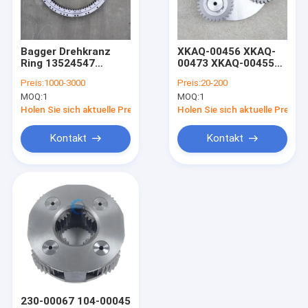
Über uns
Werksbesichtigung
Bagger Drehkranz
XKAQ-00456 XKAQ-
Ring 13524547
00473 XKAQ-00455
Qualitätskontrolle
Drehkranz SY375
31Q8-11141
Preis:
1000-3000
Preis:
20-200
Sy375H Drehlager 84
MOQ:
1
MOQ:
1
Zähne
Kontakt mit uns
Holen Sie sich aktuelle Preis
Holen Sie sich aktuelle Preis
Neuigkeiten
Kontakt
Kontakt
Bitte um ein Angebot
Bagger-Final Drive Travel-Motor
Getriebe zur Verringerung der Reise des Baggers
Achsantriebsteile für Bagger
230-00067 104-00045