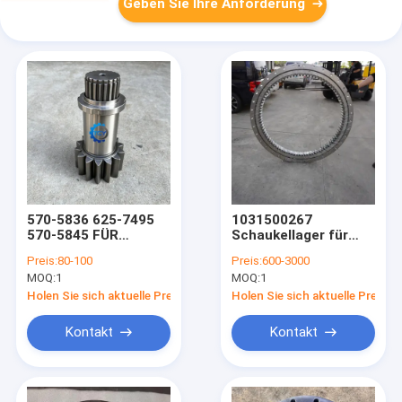
Geben Sie Ihre Anforderung
570-5836 625-7495
1031500267
570-5845 FÜR
Schaukellager für
CAT320 320GC 323
den Zoomlion
Preis:
80-100
Preis:
600-3000
SHAFT PINION
ZE215pro ZE215-10
MOQ:
1
MOQ:
1
Hydraulikbagger
Holen Sie sich aktuelle Preis
Holen Sie sich aktuelle Preis
Kontakt
Kontakt