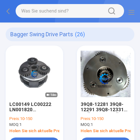
Bagger Swing Drive Parts
(26)
LC00149 LC00222
39Q8-12281 39Q8-
LN001820
12291 39Q8-12331
Planetarische
TRÄGER NR.1 FÜR
Preis:
10-150
Preis:
10-150
Sonnenschwing-
HX300 HX300LC
MOQ:
1
MOQ:
1
Reduzierungsgetriebe
R300LC-9​ BAGGER
Cx210 Sh210
SCHWENKANTRIEB
Holen Sie sich aktuelle Preis
Holen Sie sich aktuelle Preis