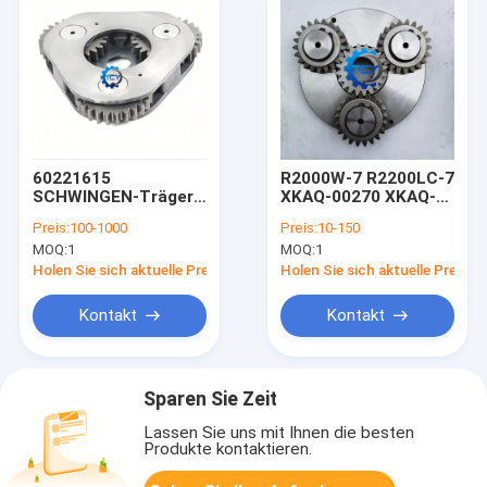
60221615
R2000W-7 R2200LC-7
SCHWINGEN-Träger-
XKAQ-00270 XKAQ-
Support für
00011
Preis:
100-1000
Preis:
10-150
RG27D25E SY485
Schwenkträgerbaugruppe
MOQ:
1
MOQ:
1
SY500
Holen Sie sich aktuelle Preis
Holen Sie sich aktuelle Preis
Kontakt
Kontakt
Sparen Sie Zeit
Lassen Sie uns mit Ihnen die besten
Produkte kontaktieren.