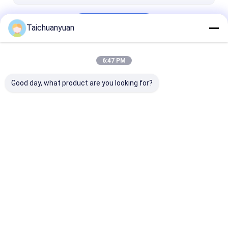
Fortsetzen
Taichuanyuan
6:47 PM
Unsere Kategorien
Good day, what product are you looking for?
Bagger-Final Drive
Getriebe zur
Achsantriebste
Travel-Motor
Verringerung der
für Bagger
Reise des Baggers
Startseite
Über uns
Kontakt
Desktop Site
Sitemap
Privacy Policy