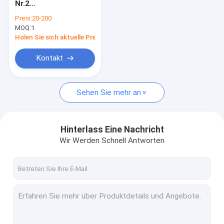
Nr.2
Schwingantriebsmotor für Bagger
Trägerbaugruppe
Preis:
20-200
Dx300lc Solar300ll
MOQ:
Schwingungsschrumpfgetriebe für Bagger
1
Dx300lca Dh300-7
Schwinggetriebe
Holen Sie sich aktuelle Preis
K1002518B Ersatzteil
Bagger Swing Drive Parts
Kontakt
Hydraulikpumpe für Bagger
Sehen Sie mehr an
Hydraulikpumpeteile des Baggers
Mitte-gemeinsame Zus
Hinterlass Eine Nachricht
Motorprodukt
Wir Werden Schnell Antworten