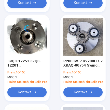
Kontakt
Kontakt
39Q8-12251 39Q8-
R2000W-7 R2200LC-7
12201
XKAQ-00754 Swing
TRANSPORTER Nr. 2
Planet Sun Gear Nr. 1
Preis:
10-150
Preis:
10-150
mit Zahnrad-SONNEN
Träger Assy XKAQ-
MOQ:
1
MOQ:
1
Nr. 2 für hx300 r300-9
00010
Holen Sie sich aktuelle Preis
Holen Sie sich aktuelle Preis
Kontakt
Kontakt