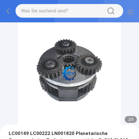
2
/
5
LC00149 LC00222 LN001820 Planetarische