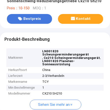
Sonnenschwing-Reduzierungsgetriebe Cx210 Sh210
Preis：10-150
MOQ：1
Bestpreis
Kontakt
Produkt-Beschreibung
LN001820
Schwungverminderungsgerät
Markieren
,
,
Cx210 Schwingverminderungsgerät
LN001820 Planeten-
Sonneausrüstung
Herkunftsort
China
Lieferzeit
2-3/Verhandeln
Markenname
TCY
Min Bestellmenge
1
Modellnummer
CX210 SH210
Sehen Sie mehr an