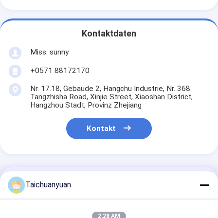
Kontaktdaten
Miss. sunny
+0571 88172170
Nr. 17.18, Gebäude 2, Hangchu Industrie, Nr. 368
Tangzhisha Road, Xinjie Street, Xiaoshan District,
Hangzhou Stadt, Provinz Zhejiang
Kontakt
Erhalten Sie Den Besten Preis Für
Taichuanyuan
LC00149 LC00222 LN001820
2:28 AM