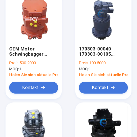
OEM Motor
170303-00040
Schwingbagger
170303-00105
Reduktor für Yc60
Schlewing Gear Box
Preis:
500-2000
Preis:
100-5000
LG906 KS60 Msg27p-
Bagger Schwinggerät
MOQ:
1
MOQ:
1
23e B0250-27116
DX480 DX500 DX500-
9C DX520
Holen Sie sich aktuelle Preis
Holen Sie sich aktuelle Preis
Kontakt
Kontakt
Zu Hause
Produkte
Videos