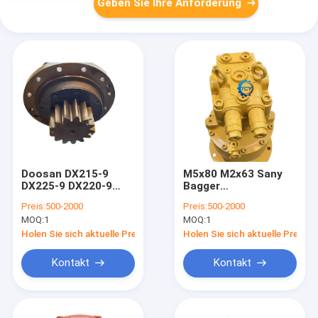
Geben Sie Ihre Anforderung
Doosan DX215-9
M5x80 M2x63 Sany
DX225-9 DX220-9
Bagger
Schleifmotor
Schwenkgetriebe
Preis:
500-2000
Preis:
500-2000
Baggermaschine
Motor Schwing-Gerät
MOQ:
1
MOQ:
1
404-00097C
Sy135 Sy115 Sy155
Holen Sie sich aktuelle Preis
Holen Sie sich aktuelle Preis
Kontakt
Kontakt