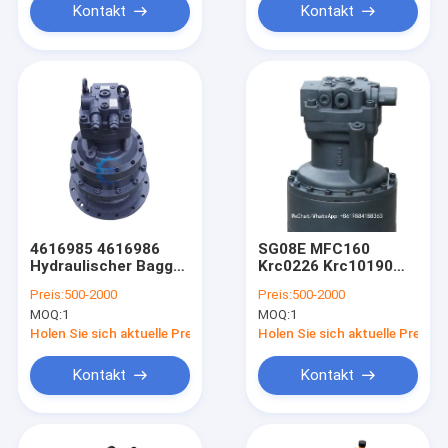
Kontakt
Kontakt
4616985 4616986
SG08E MFC160
Hydraulischer Bagger
Krc0226 Krc10190
Schwingmotor-Gerät
Kbc0108
Preis:
500-2000
Preis:
500-2000
Hitachi ZX330
Hydraulischer
MOQ:
1
MOQ:
1
ZX330-3 ZX350-3
Schleudermotor
ZX330-5G
Cx210 Sh200
Holen Sie sich aktuelle Preis
Holen Sie sich aktuelle Preis
Kontakt
Kontakt