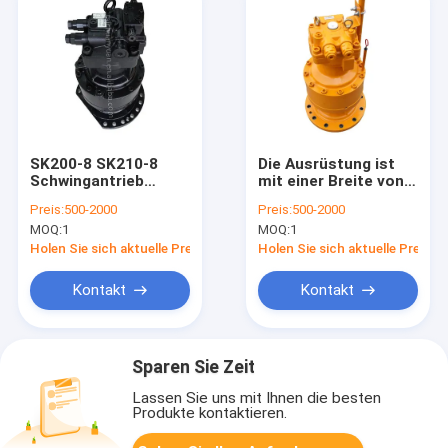
SK200-8 SK210-8
Die Ausrüstung ist
Schwingantrieb
mit einer Breite von
Schlewing Motor
mehr als 10 m und
Preis:
500-2000
Preis:
500-2000
Bagger M5X130
einer Breite von mehr
MOQ:
1
MOQ:
1
M5X130CHB
als 10 m.
YN15V00036F3
Holen Sie sich aktuelle Preis
Holen Sie sich aktuelle Preis
YN32W00019F1
YN15V00035F1
Kontakt
Kontakt
Sparen Sie Zeit
Lassen Sie uns mit Ihnen die besten
Produkte kontaktieren.