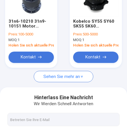
Über uns
Werksbesichtigung
31n6-10210 31n9-
Kobelco SY55 SY60
10151 Motor
SK55 SK60
Qualitätskontrolle
Schwungbagger
Schwenkgetriebe
Preis:
100-5000
Preis:
500-5000
Schleifantrieb
Bagger Hydraulischer
MOQ:
1
MOQ:
1
Getriebe R215-7
Motor PCR-4B-20A-
Kontakt mit uns
R215-9 R225-7 R225-
P-9217B
Holen Sie sich aktuelle Preis
Holen Sie sich aktuelle Preis
9
Neuigkeiten
Kontakt
Kontakt
Bitte um ein Angebot
Sehen Sie mehr an
Bagger-Final Drive Travel-Motor
Hinterlass Eine Nachricht
Wir Werden Schnell Antworten
Getriebe zur Verringerung der Reise des Baggers
Achsantriebsteile für Bagger