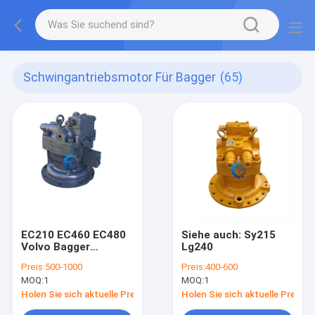
Schwingantriebsmotor Für Bagger
(65)
EC210 EC460 EC480
Siehe auch: Sy215
Volvo Bagger
Lg240
Schwingmotor
Preis:
500-1000
Preis:
400-600
M5X130
MOQ:
1
MOQ:
1
VOE14555790
14552686 14550092
Holen Sie sich aktuelle Preis
Holen Sie sich aktuelle Preis