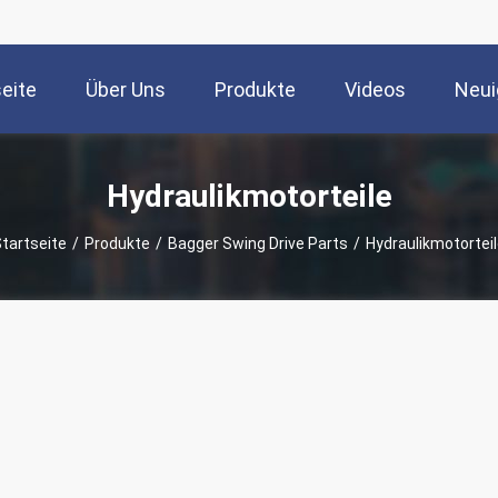
seite
Über Uns
Produkte
Videos
Neui
Hydraulikmotorteile
tartseite
/
Produkte
/
Bagger Swing Drive Parts
/
Hydraulikmotortei