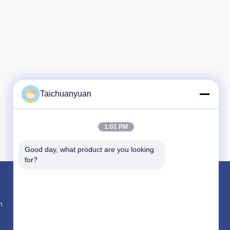
Taichuanyuan
1:01 PM
Good day, what product are you looking 
for?
Produkte
n
Bagger-Final Drive Travel-Motor
Getriebe zur Verringerung der Reise des Bag