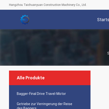
Hangzhou Taichuanyuan Construction Machinery Co., Ltd.
Start
S
Alle Produkte
Bagger-Final Drive Travel-Motor
Getriebe zur Verringerung der Reise
des Baggers