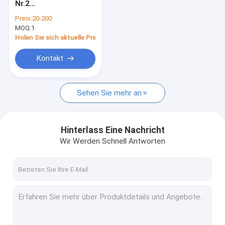
Nr.2
Schwingantriebsmotor für Bagger
Trägerbaugruppe
Preis:
20-200
Dx300lc Solar300ll
MOQ:
Schwingungsschrumpfgetriebe für Bagger
1
Dx300lca Dh300-7
Schwinggetriebe
Holen Sie sich aktuelle Preis
K1002518B Ersatzteil
Bagger Swing Drive Parts
Kontakt
Hydraulikpumpe für Bagger
Sehen Sie mehr an
Hydraulikpumpeteile des Baggers
Mitte-gemeinsame Zus
Hinterlass Eine Nachricht
Motorprodukt
Wir Werden Schnell Antworten