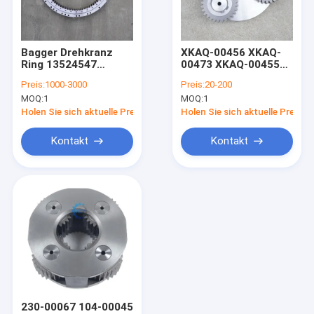
Über uns
Werksbesichtigung
Bagger Drehkranz
XKAQ-00456 XKAQ-
Ring 13524547
00473 XKAQ-00455
Qualitätskontrolle
Drehkranz SY375
31Q8-11141
Preis:
1000-3000
Preis:
20-200
Sy375H Drehlager 84
MOQ:
1
MOQ:
1
Zähne
Kontakt mit uns
Holen Sie sich aktuelle Preis
Holen Sie sich aktuelle Preis
Neuigkeiten
Kontakt
Kontakt
Bitte um ein Angebot
Bagger-Final Drive Travel-Motor
Getriebe zur Verringerung der Reise des Baggers
Achsantriebsteile für Bagger
230-00067 104-00045