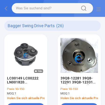
Bagger Swing Drive Parts
(26)
LC00149 LC00222
39Q8-12281 39Q8-
LN001820
12291 39Q8-12331
Planetarische
TRÄGER NR.1 FÜR
Preis:
10-150
Preis:
10-150
Sonnenschwing-
HX300 HX300LC
MOQ:
1
MOQ:
1
Reduzierungsgetriebe
R300LC-9​ BAGGER
Cx210 Sh210
SCHWENKANTRIEB
Holen Sie sich aktuelle Preis
Holen Sie sich aktuelle Preis