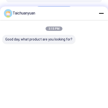
Fortsetzen
Taichuanyuan
3:15 PM
Unsere Kategorien
Good day, what product are you looking for?
Bagger-Final Drive
Getriebe zur
Achsantriebste
Travel-Motor
Verringerung der
für Bagger
Reise des Baggers
Startseite
Über uns
Kontakt
Desktop Site
Sitemap
Privacy Policy