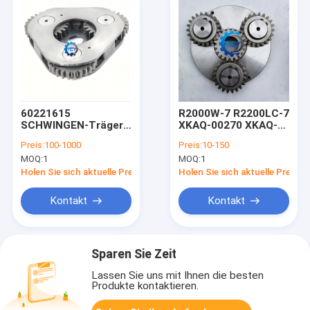
60221615
R2000W-7 R2200LC-7
SCHWINGEN-Träger-
XKAQ-00270 XKAQ-
Support für
00011
Preis:
100-1000
Preis:
10-150
RG27D25E SY485
Schwenkträgerbaugruppe
MOQ:
1
MOQ:
1
SY500
Holen Sie sich aktuelle Preis
Holen Sie sich aktuelle Preis
Kontakt
Kontakt
Sparen Sie Zeit
Lassen Sie uns mit Ihnen die besten
Produkte kontaktieren.