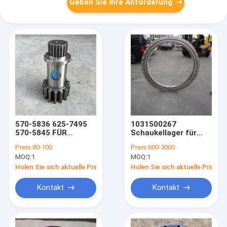
Geben Sie Ihre Anforderung
570-5836 625-7495
1031500267
570-5845 FÜR
Schaukellager für
CAT320 320GC 323
den Zoomlion
Preis:
80-100
Preis:
600-3000
SHAFT PINION
ZE215pro ZE215-10
MOQ:
1
MOQ:
1
Hydraulikbagger
Holen Sie sich aktuelle Preis
Holen Sie sich aktuelle Preis
Kontakt
Kontakt