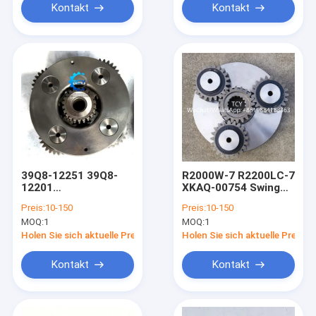
Kontakt
Kontakt
39Q8-12251 39Q8-
R2000W-7 R2200LC-7
12201
XKAQ-00754 Swing
TRANSPORTER Nr. 2
Planet Sun Gear Nr. 1
Preis:
10-150
Preis:
10-150
mit Zahnrad-SONNEN
Träger Assy XKAQ-
MOQ:
1
MOQ:
1
Nr. 2 für hx300 r300-9
00010
Holen Sie sich aktuelle Preis
Holen Sie sich aktuelle Preis
Kontakt
Kontakt