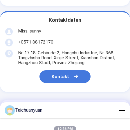
Kontaktdaten
Miss. sunny
+0571 88172170
Nr. 17.18, Gebäude 2, Hangchu Industrie, Nr. 368
Tangzhisha Road, Xinjie Street, Xiaoshan District,
Hangzhou Stadt, Provinz Zhejiang
Kontakt
Erhalten Sie Den Besten Preis Für
Taichuanyuan
R2000W-7 R2200LC-7 XKAQ-
12:36 PM