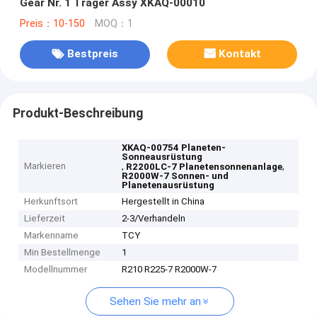
Gear Nr. 1 Träger Assy XKAQ-00010
Preis：10-150
MOQ：1
Bestpreis
Kontakt
Produkt-Beschreibung
XKAQ-00754 Planeten-
Sonneausrüstung
Markieren
,
,
R2200LC-7 Planetensonnenanlage
R2000W-7 Sonnen- und
Planetenausrüstung
Herkunftsort
Hergestellt in China
Lieferzeit
2-3/Verhandeln
Markenname
TCY
Min Bestellmenge
1
Modellnummer
R210 R225-7 R2000W-7
Sehen Sie mehr an