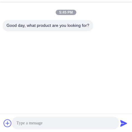
Recent Videos
5:45 PM
Good day, what product are you looking for?
01:04
00:58
LiuGong 922E BAGGER 11C0887
Hydraulikpumpe K3V112DTP-9T8L
FAHRANTRIEBSREDUKTIONSGETRIEBE
Hydraulik-Hauptpumpe für SY205
CLG920E CLG922E
SY2150E SY205 SY215-8L
October 29, 2025
October 29, 2025
00:21
00:46
Bagger-Final Drive Travel-Motor
K5V160DTHIZXR-9T46-BV
Kawasaki Bagger Hydraulikpumpen
December 27, 2024
Teile SY335 SY365
December 23, 2024