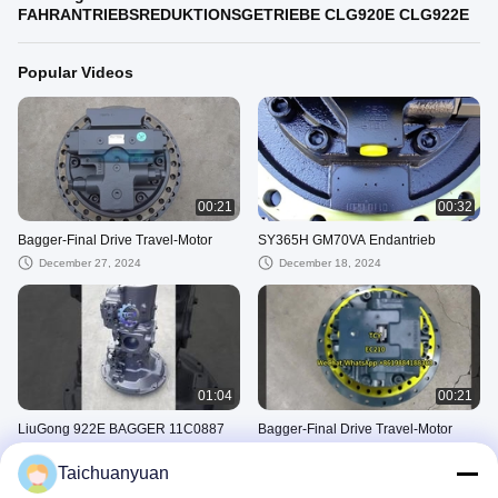
FAHRANTRIEBSREDUKTIONSGETRIEBE CLG920E CLG922E
Popular Videos
00:21
00:32
Bagger-Final Drive Travel-Motor
SY365H GM70VA Endantrieb
December 27, 2024
December 18, 2024
01:04
00:21
LiuGong 922E BAGGER 11C0887
Bagger-Final Drive Travel-Motor
FAHRANTRIEBSREDUKTIONSGETRIEBE
December 18, 2024
CLG920E CLG922E
Taichuanyuan
October 29, 2025