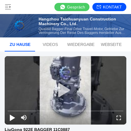
Gespräch
KONTAKT
Hangzhou Taichuanyuan Construction
Machinery Co., Ltd.
Qualität Bagger-Final Drive Travel-Motor, Getriebe Zur
Verringerung Der Reise Des Baggers Hersteller Aus
China
ZU HAUSE
VIDEOS
WIEDERGABE
WEBSEITE
LiuGong 922E BAGGER 11C0887