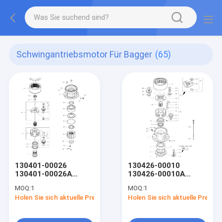
Schwingantriebsmotor Für Bagger
(65)
130401-00026
130426-00010
130401-00026A
130426-00010A
K1004037A DX255LC
K1038203 DX220A
MOQ:
1
MOQ:
1
DX255LC DX260
DX225LCA DX220A
Holen Sie sich aktuelle Preis
Holen Sie sich aktuelle Preis
Schwingen
DX225LCA
REDUKTION GER für
Schwingen-
DOOSAN
Reduzierungsgerät