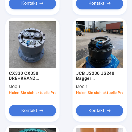
Kontakt
Kontakt
CX330 CX350
JCB JS230 JS240
DREHKRANZ
Bagger
KSC0253
Schwenkgetriebe
MOQ:
1
MOQ:
1
SCHWENKGETRIEBE
334/J7006
Holen Sie sich aktuelle Preis
Holen Sie sich aktuelle Preis
KSC0247 KSC10170
333/K3452
SCHWENKVORRICHTUNG
Schwenkgetriebe
FÜR CASE 330
BAGGER
Kontakt
Kontakt