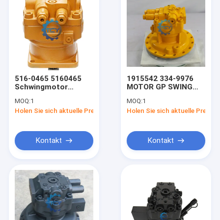
516-0465 5160465
1915542 334-9976
Schwingmotor
MOTOR GP SWING
Cat330 330GC 536-
Caterpillar Teile
MOQ:
1
MOQ:
1
7287 557-5887 559-
CAT318C 319C 319D
Holen Sie sich aktuelle Preis
Holen Sie sich aktuelle Preis
1916 Schwinggerät
319DL 319D LN 320C
320C 320C 320D
320D für den
Schwingen
Kontakt
Kontakt
Zu Hause
Produkte
Videos