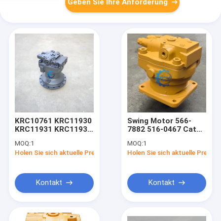
Geben Sie Ihre Anforderung
KRC10761 KRC11930
Swing Motor 566-
KRC11931 KRC11930
7882 516-0467 Cat
Swing Motor SH210-
345 345gc Excavator
MOQ:
1
MOQ:
1
A6 SH210-6
Swing Drive Motor
Holen Sie sich aktuelle Preis
Holen Sie sich aktuelle Preis
Excavator Swing
Drive
Kontakt
Kontakt