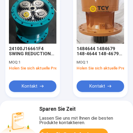
24100J16661F4
1484644 1484679
SWING REDUCTION
148-4644 148-4679
ASSEMBLY
Bagger E320C
MOQ:
1
MOQ:
1
LC15V00003F1
Schwingmotor Assy
Holen Sie sich aktuelle Preis
Holen Sie sich aktuelle Preis
LC15V00003F2R
für CAT 320C 320C L
LC15V00003F2C FOR
320C FM 320D 320D L
SK290LC SK290LC-
6E SK330LC-6E
Kontakt
Kontakt
KOBELCO
Sparen Sie Zeit
Lassen Sie uns mit Ihnen die besten
Produkte kontaktieren.