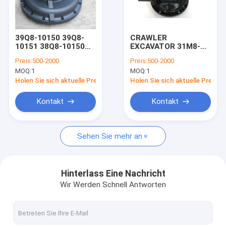
Über uns
Werksbesichtigung
39Q8-10150 39Q8-
CRAWLER
10151 38Q8-10150
EXCAVATOR 31M8-
Qualitätskontrolle
38Q8-10151 R290LC9
10151 31M8-10152
Preis:
500-2000
Preis:
500-2000
R290LC9MH
31M8-10130 31M8-
MOQ:
1
MOQ:
1
R300LC9A 39Q8-
10131Swingmotor
Kontakt mit uns
11100 39Q8-11101
für R55-7 R55-7A
Holen Sie sich aktuelle Preis
Holen Sie sich aktuelle Preis
38Q8-11100 38Q8-
R55W7 R55W7A
11101
RC60-7
Neuigkeiten
Kontakt
Kontakt
SCHWENKMOTOR
Bitte um ein Angebot
Sehen Sie mehr an
Bagger-Final Drive Travel-Motor
Hinterlass Eine Nachricht
Wir Werden Schnell Antworten
Getriebe zur Verringerung der Reise des Baggers
Achsantriebsteile für Bagger