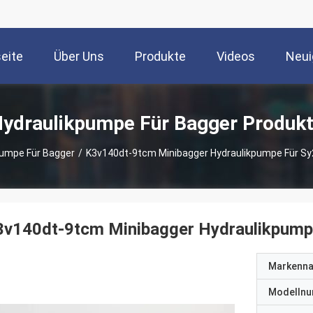
seite
Über Uns
Produkte
Videos
Neui
ydraulikpumpe Für Bagger Produk
pumpe Für Bagger
/
K3v140dt-9tcm Minibagger Hydraulikpumpe Für S
3v140dt-9tcm Minibagger Hydraulikpump
Markenn
Modelln