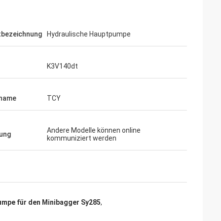
tbezeichnung
Hydraulische Hauptpumpe
K3V140dt
name
TCY
Andere Modelle können online
ung
kommuniziert werden
umpe für den Minibagger Sy285
,