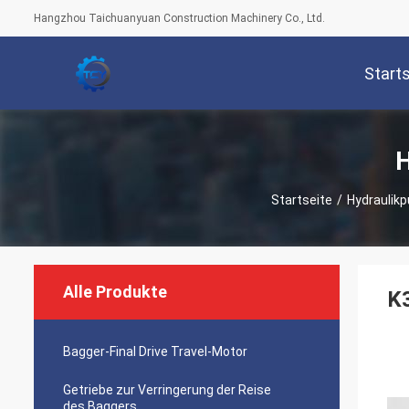
Hangzhou Taichuanyuan Construction Machinery Co., Ltd.
Start
H
Startseite
/
Hydraulik
Alle Produkte
K
Bagger-Final Drive Travel-Motor
Getriebe zur Verringerung der Reise
des Baggers