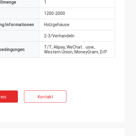
ellmenge
1
1200-2000
ng Informationen
Holzgehäuse
2-3/Verhandeln
T/T, Alipay, WeChat... usw.,
bedingungen
Western Union, MoneyGram, D/P
eis
Kontakt