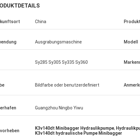
ODUKTDETAILS
kunftsort
China
Produk
wendung
Ausgrabungsmaschine
Modell
Sy285 Sy305 Sy335 Sy360
Marken
be
Bildfarbe oder benutzerdefiniert
Anmerk
ferhafen
Guangzhou Ningbo Yiwu
K3v140dt Minibagger Hydraulikpumpe
,
Hydraulikp
vorheben
K3v140dt hydraulische Pumpe Minibagger