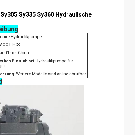
 Sy305 Sy335 Sy360 Hydraulische
eibung
name:
Hydraulikpumpe
 MOQ
1 PCS
kunftsort
China
rben Sie sich bei:
Hydraulikpumpe für
ger
erkung
: Weitere Modelle sind online abrufbar
d