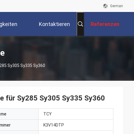
German
gkeiten
Kontaktieren
Referenzen
Sie Uns
te
y285 Sy305 Sy335 Sy360
e für Sy285 Sy305 Sy335 Sy360
ame
TCY
ummer
K3V14DTP