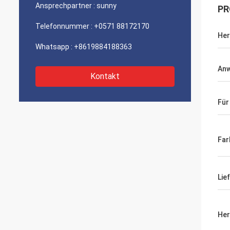
Ansprechpartner :
sunny
PR
Telefonnummer :
+0571 88172170
Her
Whatsapp :
+8619884188363
An
Kontakt
Für
Far
Lie
Her