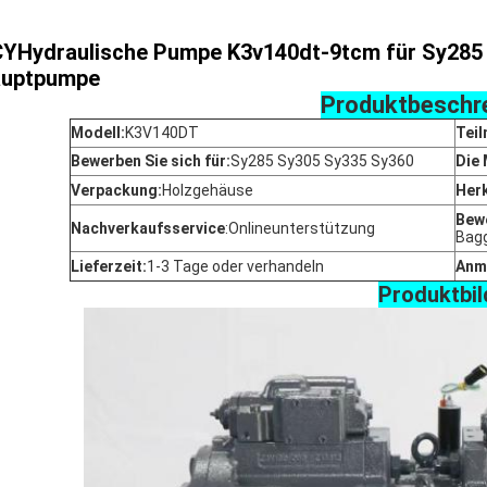
CY
Hydraulische Pumpe K3v140dt-9tcm für Sy285
uptpumpe
Produktbeschr
Modell:
K3V140DT
Teil
Bewerben Sie sich für:
Sy285 Sy305 Sy335 Sy360
Die
Verpackung:
Holzgehäuse
Her
Bewe
Nachverkaufsservice
:
Onlineunterstützung
Bag
Lieferzeit:
1-3 Tage oder verhandeln
Anm
Produktbil