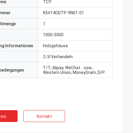
ame
TCY
ummer
K5V14ODTP-9N01-01
ellmenge
1
1000-5000
ng Informationen
Holzgehäuse
2-3/Verhandeln
T/T, Alipay, WeChat... usw.,
bedingungen
Western Union, MoneyGram, D/P
eis
Kontakt