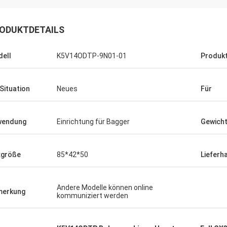
ODUKTDETAILS
ell
K5V14ODTP-9N01-01
Produk
 Situation
Neues
Für
wendung
Einrichtung für Bagger
Gewich
xgröße
85*42*50
Lieferh
Andere Modelle können online
merkung
kommuniziert werden