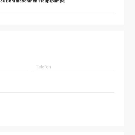
X330 Bohrmaschinen-Hauptpumpe
,