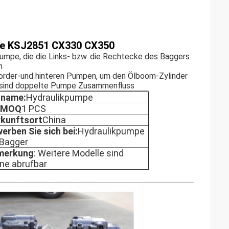
e KSJ2851 CX330 CX350
umpe, die die Links- bzw. die Rechtecke des Baggers
n
Vorder-und hinteren Pumpen, um den Ölboom-Zylinder
e sind doppelte Pumpe Zusammenfluss
lname:
Hydraulikpumpe
e MOQ
1 PCS
kunftsort
China
erben Sie sich bei:
Hydraulikpumpe
 Bagger
merkung
: Weitere Modelle sind
ine abrufbar