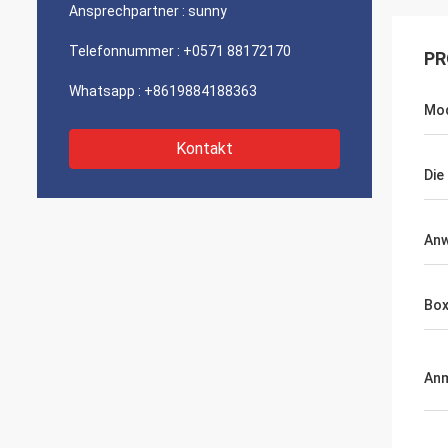
Ansprechpartner :
sunny
Telefonnummer :
+0571 88172170
PR
Whatsapp :
+8619884188363
Mod
Kontakt
Die
An
Bo
An