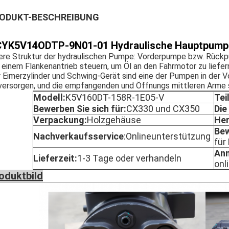
ODUKT-BESCHREIBUNG
CY
K5V14ODTP-9N01-01 Hydraulische Hauptpump
ere Struktur der hydraulischen Pumpe: Vorderpumpe bzw. Rückp
 einem Flankenantrieb steuern, um Öl an den Fahrmotor zu liefer
 Eimerzylinder und Schwing-Gerät sind eine der Pumpen in der 
versorgen, und die empfangenden und Öffnungs mittleren Arm
Modell:
K5V160DT-158R-1E05-V
Tei
Bewerben Sie sich für:
CX330 und CX350
Di
Verpackung:
Holzgehäuse
Her
Bew
Nachverkaufsservice
:
Onlineunterstützung
für
An
Lieferzeit:
1-3 Tage oder verhandeln
onl
oduktbild