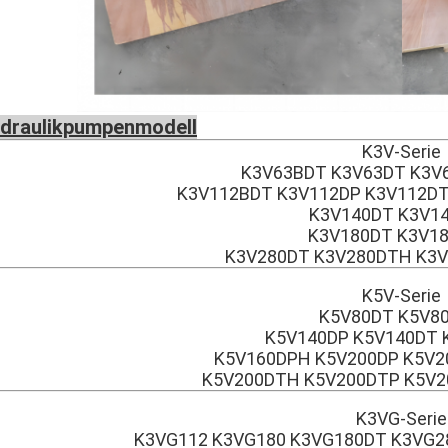
draulikpumpenmodell
K3V-Serie
K3V63BDT K3V63DT K3V
K3V112BDT K3V112DP K3V112DT
K3V140DT K3V1
K3V180DT K3V1
K3V280DT K3V280DTH K3V
K5V-Serie
K5V80DT K5V8
K5V140DP K5V140DT 
K5V160DPH K5V200DP K5V2
K5V200DTH K5V200DTP K5V20
K3VG-Serie
K3VG112 K3VG180 K3VG180DT K3VG28