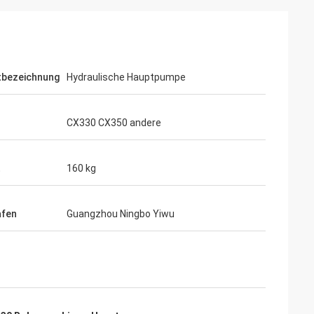
tbezeichnung
Hydraulische Hauptpumpe
CX330 CX350 andere
t
160 kg
afen
Guangzhou Ningbo Yiwu