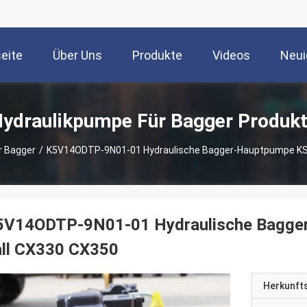
seite
Über Uns
Produkte
Videos
Neui
ydraulikpumpe Für Bagger Produk
r Bagger
/
K5V14ODTP-9N01-01 Hydraulische Bagger-Hauptpumpe KSJ
5V14ODTP-9N01-01 Hydraulische Bagger
all CX330 CX350
Herkunft