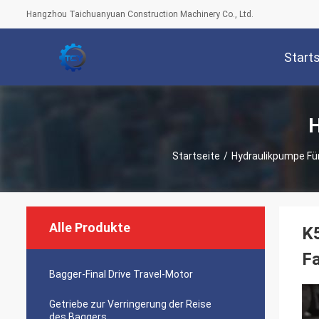
Hangzhou Taichuanyuan Construction Machinery Co., Ltd.
Start
H
Startseite
/
Hydraulikpumpe Fü
Alle Produkte
K
F
Bagger-Final Drive Travel-Motor
Getriebe zur Verringerung der Reise
des Baggers