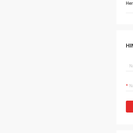
Her
HI