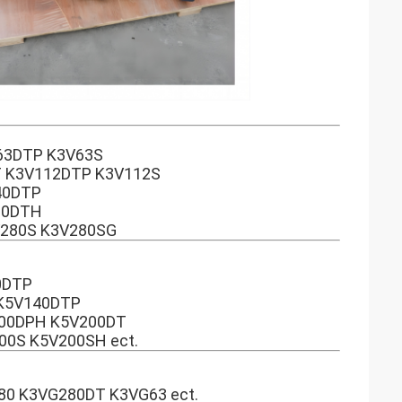
63DTP K3V63S
 K3V112DTP K3V112S
40DTP
80DTH
280S K3V280SG
0DTP
K5V140DTP
00DPH K5V200DT
0S K5V200SH ect.
0 K3VG280DT K3VG63 ect.