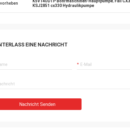
K5V14ODTP Bohrmaschinen-Hauptpumpe
,
Fall C
vorheben
KSJ2851 cx330 Hydraulikpumpe
NTERLASS EINE NACHRICHT
Nachricht Senden