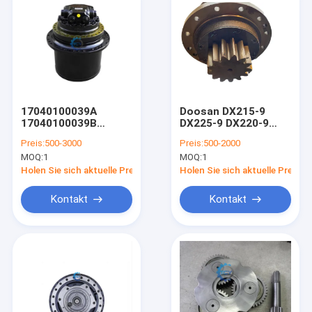
17040100039A
Doosan DX215-9
17040100039B
DX225-9 DX220-9
K1050444 DX225
Schleifmotor
Preis:
500-3000
Preis:
500-2000
Doosan Reisemotor
Baggermaschine
MOQ:
1
MOQ:
1
Assy Endantrieb mit
404-00097C
Motor und
Holen Sie sich aktuelle Preis
Holen Sie sich aktuelle Preis
Verringerung
Kontakt
Kontakt
Zu Hause
Produkte
Videos