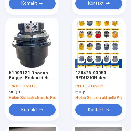
Kontakt
Kontakt
K1003131 Doosan
130426-00050
Bagger Endantrieb
REDUZION des
Hydraulischer Motor
Zahnrad-Schaukelns
Preis:
1100-3000
Preis:
3700-5000
Reisen DX300 Dx340
13042600050
MOQ:
1
MOQ:
1
Dx340lc Dx350lc
Anmeldung für den
DX1000 DOOSAN-
Holen Sie sich aktuelle Preis
Holen Sie sich aktuelle Preis
Exkavator
Kontakt
Kontakt