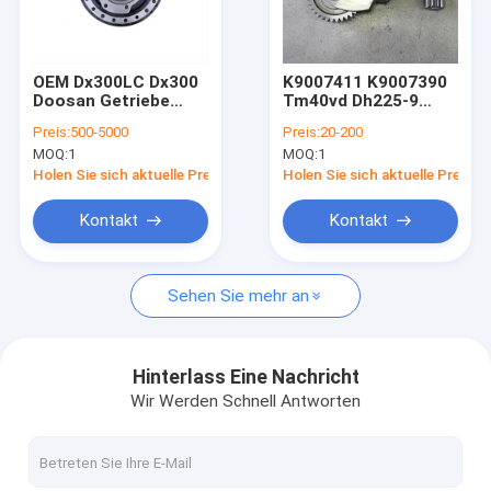
Über uns
Werksbesichtigung
OEM Dx300LC Dx300
K9007411 K9007390
Doosan Getriebe
Tm40vd Dh225-9
Qualitätskontrolle
Fahrverminderung
Doosan Aftermarket
Preis:
500-5000
Preis:
20-200
401-00439C
Bagger Teile
MOQ:
1
MOQ:
1
K1012069
Endantrieb Träger Nr.
Kontakt mit uns
1 Assy
Holen Sie sich aktuelle Preis
Holen Sie sich aktuelle Preis
Neuigkeiten
Kontakt
Kontakt
Bitte um ein Angebot
Sehen Sie mehr an
Bagger-Final Drive Travel-Motor
Hinterlass Eine Nachricht
Wir Werden Schnell Antworten
Getriebe zur Verringerung der Reise des Baggers
Achsantriebsteile für Bagger