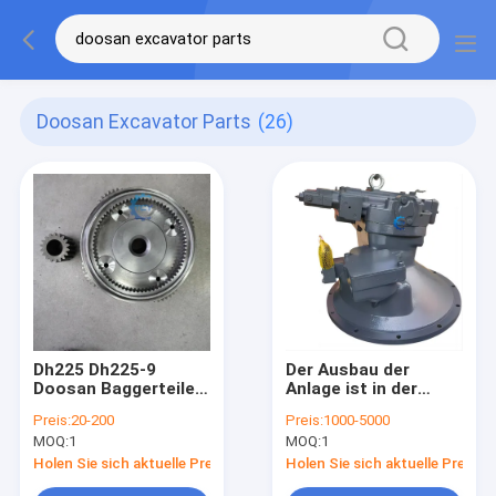
Doosan Excavator Parts
(26)
Dh225 Dh225-9
Der Ausbau der
Doosan Baggerteile
Anlage ist in der
Endantrieb Träger Nr.
Regel durch die
Preis:
20-200
Preis:
1000-5000
2 Assy K9007412
Einführung von neuen
MOQ:
1
MOQ:
1
K9007391 Tm40vd
Anlagen erfolgt.
Holen Sie sich aktuelle Preis
Holen Sie sich aktuelle Preis