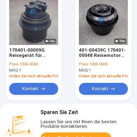
170401-00009G
401-00439C 170401-
Reisegerät für
00048 Reisemotor
DX480LCA DX500LCA
für den Doosan-
Preis:
1000-3000
Preis:
1000-3000
DX520LCA Doosan
Exkavator DX300LCA
MOQ:
1
MOQ:
1
Bagger
DX300LC DX300
Endantrieb
Holen Sie sich aktuelle Preis
Holen Sie sich aktuelle Preis
Kontakt
Kontakt
Sparen Sie Zeit
Lassen Sie uns mit Ihnen die besten
Produkte kontaktieren.