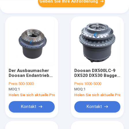
Geben Sie Ihre Anforderung
Der Ausbaumacher
Doosan DX500LC-9
Doosan Endantrieb
DX520 DX530 Bagger-
Reisemotor
Reduktionsgetriebe
Preis:
500-5000
Preis:
1000-5000
17040100039A
Endantrieb 170401-
MOQ:
1
MOQ:
1
17040100039B
00009 170401-00120
K1050444 K9007404
MZEB241E MZEB241E
Holen Sie sich aktuelle Preis
Holen Sie sich aktuelle Preis
Kontakt
Kontakt