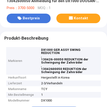
13042600050 Anmeldung für den DX1000 DOOSAN-
Exkavator
Preis：3700-5000
MOQ：1
Bestpreis
Kontakt
Produkt-Beschreibung
DX1000 GER ASSY SWING
REDUCTION
,
130426-00050 REDUKTION der
Markieren
Schwingung der Zahnräder
,
13042600050 REDUKTION der
Schwingung der Zahnräder
Herkunftsort
Hergestellt in Korea
Lieferzeit
2-3/Verhandeln
Markenname
TCY
Min Bestellmenge
1
Modellnummer
DX1000