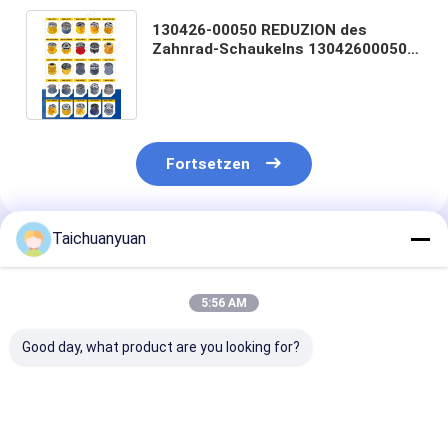
130426-00050 REDUZION des
Zahnrad-Schaukelns 13042600050
Anmeldung für den DX1000
DOOSAN-Exkavator
Fortsetzen
Taichuanyuan
Empfohlene Produkte
5:56 AM
Good day, what product are you looking for?