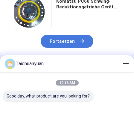
Komatsu PC60 Schwing-
Reduktionsgetriebe Gerät
Bagger 2012600040 201-26-
00060
Fortsetzen
Taichuanyuan
Empfohlene Produkte
10:16 AM
Good day, what product are you looking for?
536-7289
450/12702 CARRIER
SCHWENKMO
SCHWENKGETRIEBE
ANNULUS für JCB
KTC11111