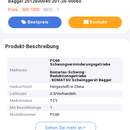
Bagger 2012600040 201-26-00060
Preis：300-1000
MOQ：1
Bestpreis
Kontakt
Produkt-Beschreibung
PC60
Schwungverminderungsgetriebe
,
Markieren
Komatsu-Schwing-
Reduktionsgetriebe
,
KOMATSU Schwinggerät Bagger
Herkunftsort
Hergestellt in China
Lieferzeit
2-3/Verhandeln
Markenname
TCY
Min Bestellmenge
1
Modellnummer
PC60
Sehen Sie mehr an