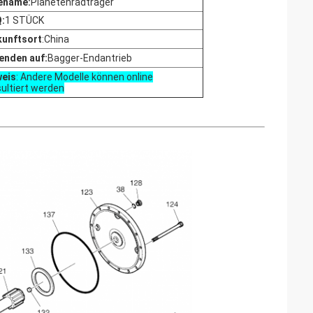
lename:
Planetenradträger
:
1 STÜCK
kunftsort
:China
enden auf:
Bagger-Endantrieb
weis
: Andere Modelle können online
ultiert werden