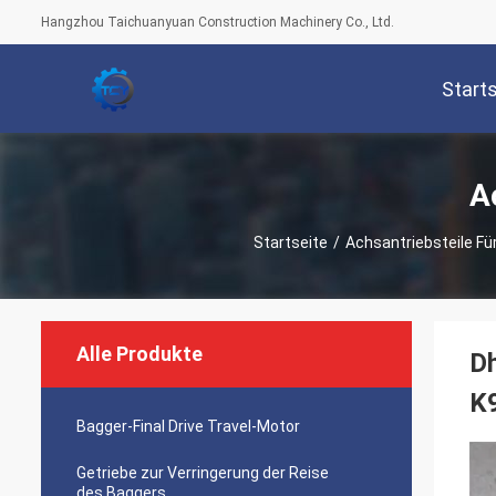
Hangzhou Taichuanyuan Construction Machinery Co., Ltd.
Start
A
Startseite
/
Achsantriebsteile Fü
Alle Produkte
Dh
K
Bagger-Final Drive Travel-Motor
Getriebe zur Verringerung der Reise
des Baggers