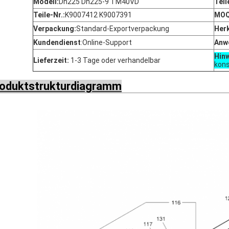
Modell:
Dh225 Dh225-9 TM40VD
Tei
Teile-Nr.:
K9007412 K9007391
MOQ
Verpackung:
Standard-Exportverpackung
Her
Kundendienst
:
Online-Support
Anw
Hin
Lieferzeit:
1-3 Tage oder verhandelbar
kons
oduktstrukturdiagramm