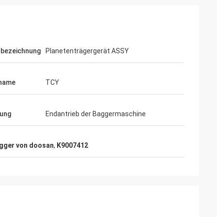
tbezeichnung
Planetenträgergerät ASSY
name
TCY
ung
Endantrieb der Baggermaschine
agger von doosan
,
K9007412