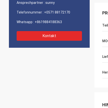
Ansprechpartner :
sunny
Telefonnummer :
+0571 88172170
PR
Whatsapp :
+8619884188363
Tei
Kontakt
MO
Lie
Her
HI