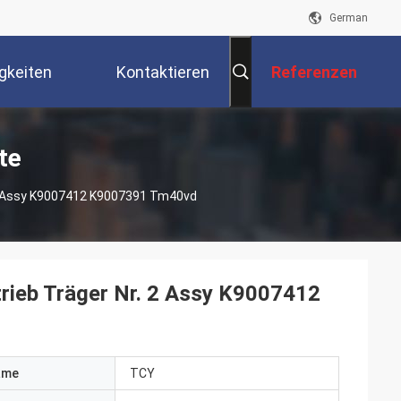
German
gkeiten
Kontaktieren
Referenzen
Sie Uns
te
 2 Assy K9007412 K9007391 Tm40vd
rieb Träger Nr. 2 Assy K9007412
ame
TCY