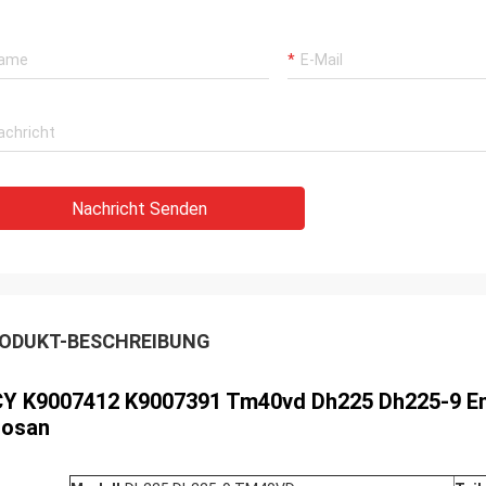
Nachricht Senden
ODUKT-BESCHREIBUNG
Y K9007412 K9007391​
Tm40vd Dh225 Dh225-9 End
osan