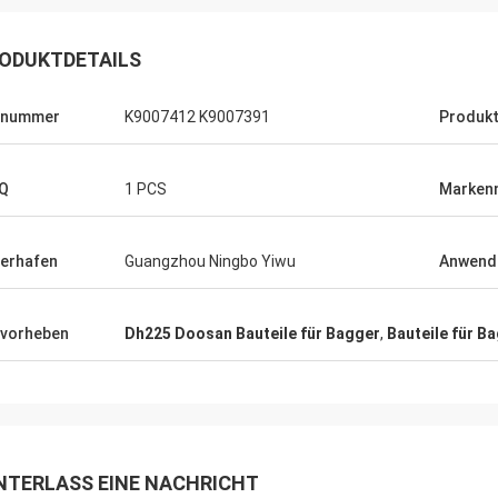
ODUKTDETAILS
lnummer
K9007412 K9007391
Produk
Q
1 PCS
Marken
ferhafen
Guangzhou Ningbo Yiwu
Anwend
vorheben
Dh225 Doosan Bauteile für Bagger
,
Bauteile für B
NTERLASS EINE NACHRICHT