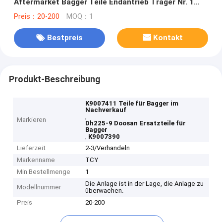
Aftermarket Bagger Teile Endantrieb Träger Nr. 1
Assy
Preis：20-200
MOQ：1
Bestpreis
Kontakt
Produkt-Beschreibung
K9007411 Teile für Bagger im
Nachverkauf
,
Markieren
Dh225-9 Doosan Ersatzteile für
Bagger
,
K9007390
Lieferzeit
2-3/Verhandeln
Markenname
TCY
Min Bestellmenge
1
Die Anlage ist in der Lage, die Anlage zu
Modellnummer
überwachen.
Preis
20-200