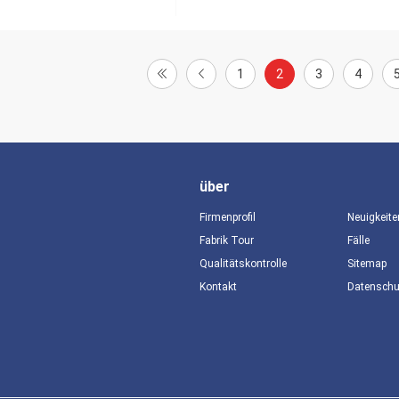
1
2
3
4
über
Firmenprofil
Neuigkeite
Fabrik Tour
Fälle
Qualitätskontrolle
Sitemap
Kontakt
Datensch