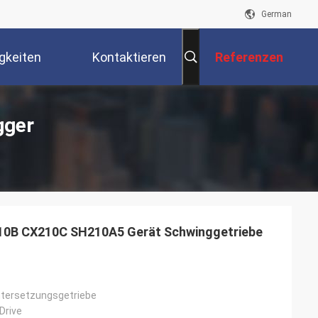
German
gkeiten
Kontaktieren
Referenzen
Sie Uns
gger
0B CX210C SH210A5 Gerät Schwinggetriebe
tersetzungsgetriebe
Drive