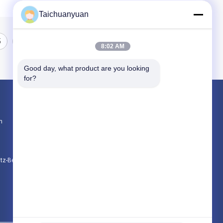
Taichuanyuan
5
6
7
8:02 AM
Good day, what product are you looking 
for?
Produkte
n
Bagger-Final Drive Travel-Motor
Getriebe zur Verringerung der Reise des Bag
Achsantriebsteile für Bagger
utz-Bestimmungen
Alle Kategorien