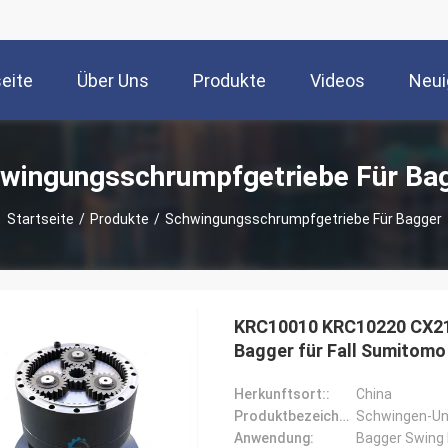
seite
Über Uns
Produkte
Videos
Neui
wingungsschrumpfgetriebe Für Ba
Startseite
/
Produkte
/
Schwingungsschrumpfgetriebe Für Bagger
KRC10010 KRC10220 CX21
Bagger für Fall Sumitomo
Herkunftsort::
China
Produktbezeichnung::
Schwingen-Un
Anwendung:
Bagger Swing 