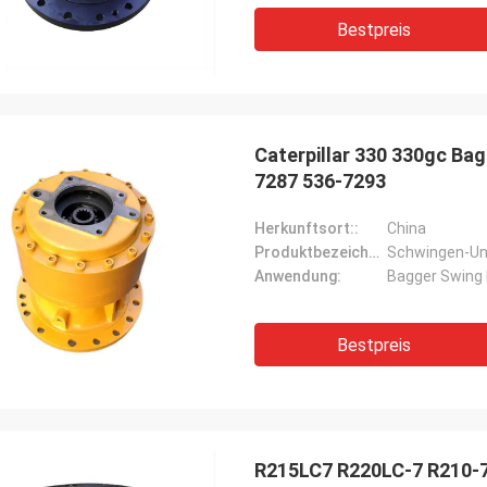
Bestpreis
Caterpillar 330 330gc Ba
7287 536-7293
Herkunftsort::
China
Produktbezeichnung::
Schwingen-Un
Anwendung:
Bagger Swing 
Bestpreis
R215LC7 R220LC-7 R210-7