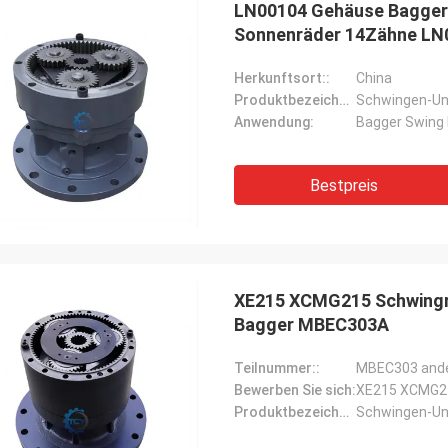
LN00104 Gehäuse Bagger
Sonnenräder 14Zähne LN
Herkunftsort::
China
Produktbezeichnung::
Schwingen-Un
Anwendung:
Bagger Swing 
Bestpreis
XE215 XCMG215 Schwingre
Bagger MBEC303A
Teilnummer::
MBEC303 and
Bewerben Sie sich:
XE215 XCMG2
Produktbezeichnung::
Schwingen-Un