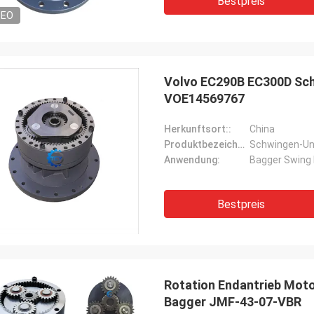
Bestpreis
DEO
Volvo EC290B EC300D Sch
VOE14569767
Herkunftsort::
China
Produktbezeichnung::
Schwingen-Un
Anwendung:
Bagger Swing 
Bestpreis
Rotation Endantrieb Moto
Bagger JMF-43-07-VBR