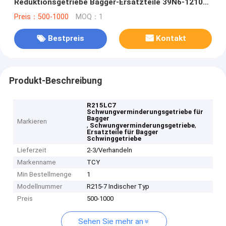
Reduktionsgetriebe Bagger-Ersatzteile 39N6-12100
39N6-12101 39N6-12102
Preis：500-1000
MOQ：1
Bestpreis
Kontakt
Produkt-Beschreibung
R215LC7
Schwungverminderungsgetriebe für
Bagger
Markieren
,
,
Schwungverminderungsgetriebe
Ersatzteile für Bagger
Schwinggetriebe
Lieferzeit
2-3/Verhandeln
Markenname
TCY
Min Bestellmenge
1
Modellnummer
R215-7 Indischer Typ
Preis
500-1000
Sehen Sie mehr an