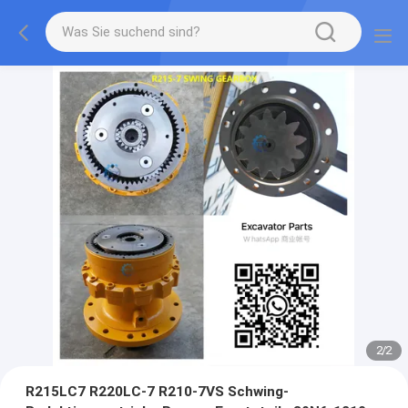
2
/
2
R215LC7 R220LC-7 R210-7VS Schwing-