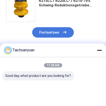
R215LC7 R220LC-7 R210-7VS
Schwing-Reduktionsgetriebe
Bagger-Ersatzteile 39N6-12100
39N6-12101 39N6-12102
Fortsetzen
Taichuanyuan
Empfohlene Produkte
11:38 AM
Good day, what product are you looking for?
536-7289
450/12702 CARRIER
SCHWENKMO
SCHWENKGETRIEBE
ANNULUS für JCB
KTC11111