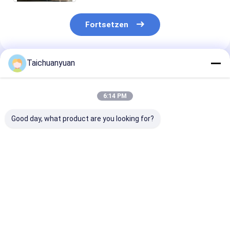
Fortsetzen
Taichuanyuan
Empfohlene Produkte
6:14 PM
Good day, what product are you looking for?
536-7289
450/12702 CARRIER
SCHWENKMO
SCHWENKGETRIEBE
ANNULUS für JCB
KTC11111
538-5282 für
BACKHOE 3CX
KTC11110 KT
Cat349GC 349D2
SCHWENKVOR
FÜR SH490LH
Bestpreis
Bestpreis
Bestprei
SUMITOMO