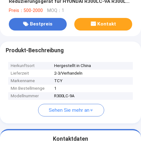
Reduzierungsgerät für HYUNDAI R300LC-9A R300LC-
9S R305LC-7
Preis：500-2000
MOQ：1
Bestpreis
Kontakt
Produkt-Beschreibung
Herkunftsort
Hergestellt in China
Lieferzeit
2-3/Verhandeln
Markenname
TCY
Min Bestellmenge
1
Modellnummer
R300LC-9A
Sehen Sie mehr an
Kontaktdaten