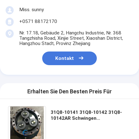
Miss. sunny
+0571 88172170
Nr. 17.18, Gebäude 2, Hangchu Industrie, Nr. 368
Tangzhisha Road, Xinjie Street, Xiaoshan District,
Hangzhou Stadt, Provinz Zhejiang
Kontakt
Erhalten Sie Den Besten Preis Für
31Q8-10141 31Q8-10142 31Q8-
10142AR Schwingen
Reduzierungsgerät für HYUNDAI
R300LC-9A R300LC-9S R305LC-7