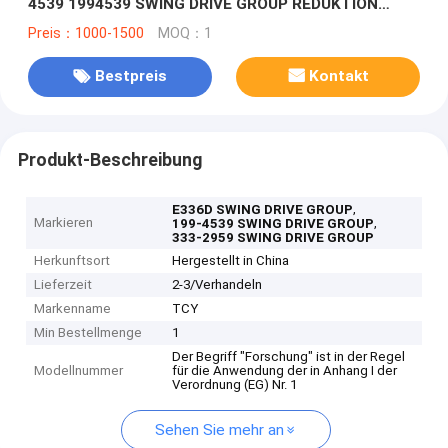
4539 1994539 SWING DRIVE GROUP REDUKTION
GREEBOX für Katze E336D E330C E330D E336D2
Preis：1000-1500
MOQ：1
E336E E336F
Bestpreis
Kontakt
Produkt-Beschreibung
,
E336D SWING DRIVE GROUP
Markieren
,
199-4539 SWING DRIVE GROUP
333-2959 SWING DRIVE GROUP
Herkunftsort
Hergestellt in China
Lieferzeit
2-3/Verhandeln
Markenname
TCY
Min Bestellmenge
1
Der Begriff "Forschung" ist in der Regel
Modellnummer
für die Anwendung der in Anhang I der
Verordnung (EG) Nr. 1
Sehen Sie mehr an