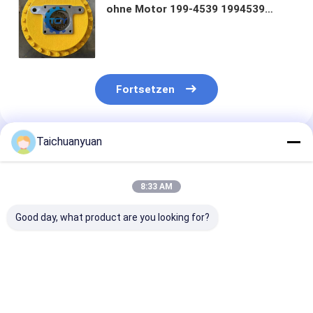
ohne Motor 199-4539 1994539
SWING DRIVE GROUP REDUKTION
GREEBOX für Katze E336D E330C
E330D E336D2 E336E E336F
Fortsetzen
Taichuanyuan
Empfohlene Produkte
8:33 AM
Good day, what product are you looking for?
536-7289
450/12702 CARRIER
SCHWENKMO
SCHWENKGETRIEBE
ANNULUS für JCB
KTC11111
538-5282 für
BACKHOE 3CX
KTC11110 KT