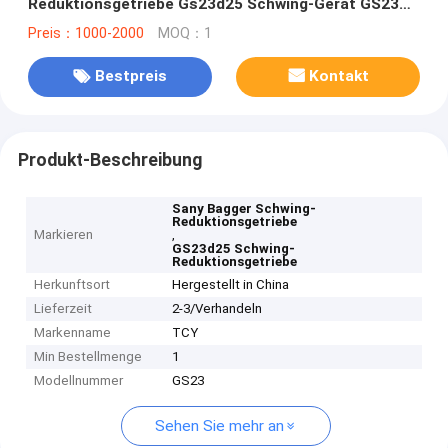
Reduktionsgetriebe Gs23d25 Schwing-Gerät GS23
Schwing-Getriebe
Preis：1000-2000
MOQ：1
Bestpreis
Kontakt
Produkt-Beschreibung
Sany Bagger Schwing-
Reduktionsgetriebe
Markieren
,
GS23d25 Schwing-
Reduktionsgetriebe
Herkunftsort
Hergestellt in China
Lieferzeit
2-3/Verhandeln
Markenname
TCY
Min Bestellmenge
1
Modellnummer
GS23
Sehen Sie mehr an