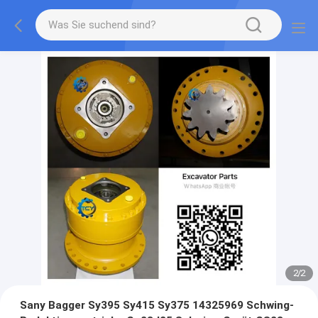
2
/
2
Sany Bagger Sy395 Sy415 Sy375 14325969 Schwing-