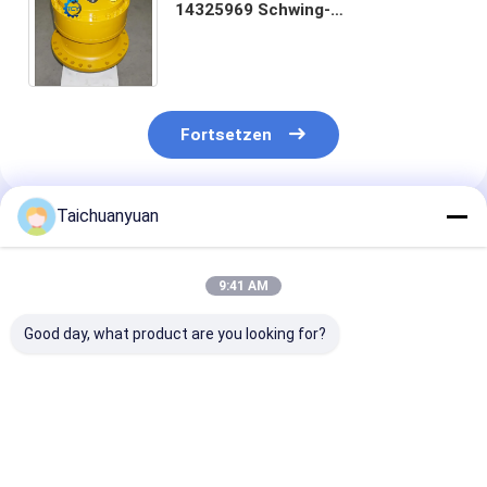
14325969 Schwing-
Reduktionsgetriebe Gs23d25
Schwing-Gerät GS23 Schwing-
Getriebe
Fortsetzen
Taichuanyuan
Empfohlene Produkte
9:41 AM
Good day, what product are you looking for?
536-7289
450/12702 CARRIER
SCHWENKMO
SCHWENKGETRIEBE
ANNULUS für JCB
KTC11111
538-5282 für
BACKHOE 3CX
KTC11110 KT