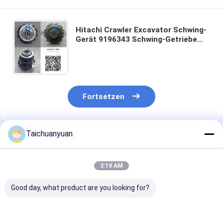
Hitachi Crawler Excavator Schwing-
Gerät 9196343 Schwing-Getriebe
ZX110 ZX110M ZX125US ZX130W
ZX135UST ZX110-E ZX125US-E
Schwing Reduktion Getriebe
Reduktion
Fortsetzen
Taichuanyuan
Empfohlene Produkte
3:19 AM
Good day, what product are you looking for?