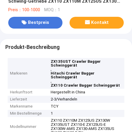
Schwing-Getriebe ZX110 ZX110M ZX125US ZX130W
ZX135UST ZX110-E ZX125US-E Schwing Reduktion
Preis：100-1000
MOQ：1
Getriebe Reduktion
Bestpreis
Kontakt
Produkt-Beschreibung
ZX135UST Crawler Bagger
Schwinggerät
,
Markieren
Hitachi Crawler Bagger
Schwinggerät
,
ZX110 Crawler Bagger Schwinggerät
Herkunftsort
Hergestellt in China
Lieferzeit
2-3/Verhandeln
Markenname
TCY
Min Bestellmenge
1
ZX110 ZX110M ZX125US ZX130W
ZX135UST ZX110-E ZX125US-E
Modellnummer
ZX130W-AMS ZX130-AMS ZX135US