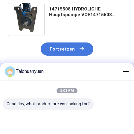
14715508 HYDROLICHE
Hauptspumpe VOE14715508
GRAUBER HYDROLICHE PUMPE
DPA117T-ON8D-2N1B
Fortsetzen
Taichuanyuan
Empfohlene Produkte
5:03 PM
Good day, what product are you looking for?