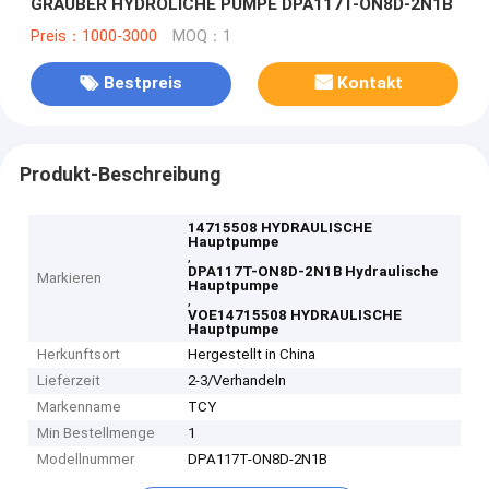
GRAUBER HYDROLICHE PUMPE DPA117T-ON8D-2N1B
Preis：1000-3000
MOQ：1
Bestpreis
Kontakt
Produkt-Beschreibung
14715508 HYDRAULISCHE
Hauptpumpe
,
DPA117T-ON8D-2N1B Hydraulische
Markieren
Hauptpumpe
,
VOE14715508 HYDRAULISCHE
Hauptpumpe
Herkunftsort
Hergestellt in China
Lieferzeit
2-3/Verhandeln
Markenname
TCY
Min Bestellmenge
1
Modellnummer
DPA117T-ON8D-2N1B