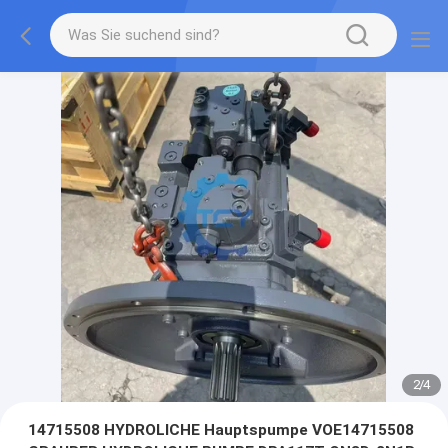
2
/
4
14715508 HYDROLICHE Hauptspumpe VOE14715508