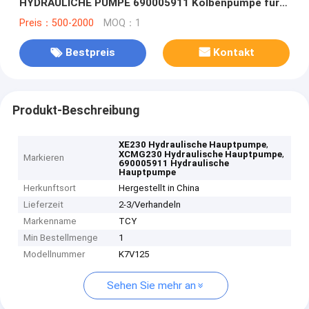
HYDRAULICHE PUMPE 690005911 Kolbenpumpe für
XCMG-Exkavator
Preis：500-2000
MOQ：1
Bestpreis
Kontakt
Produkt-Beschreibung
,
XE230 Hydraulische Hauptpumpe
,
XCMG230 Hydraulische Hauptpumpe
Markieren
690005911 Hydraulische
Hauptpumpe
Herkunftsort
Hergestellt in China
Lieferzeit
2-3/Verhandeln
Markenname
TCY
Min Bestellmenge
1
Modellnummer
K7V125
Sehen Sie mehr an