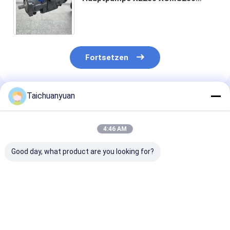
HYDRAULICHE PUMPE 690005911
Kolbenpumpe für XCMG-Exkavator
Fortsetzen
Taichuanyuan
Empfohlene Produkte
4:46 AM
Good day, what product are you looking for?
194-8300 244-5326
C0170-55058
YB60001225
HYDRAULIKPUMPE
Hauptsteuerventil
HYDRAULIKP
FÜR CAT318C 319C
für JCB300 JCB330
FÜR ZX240-5A