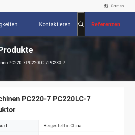
German
gkeiten
Kontaktieren
Referenzen
Produkte
Sie Uns
inen PC220-7 PC220LC-7 PC230-7
chinen PC220-7 PC220LC-7
uktor
sort
Hergestellt in China