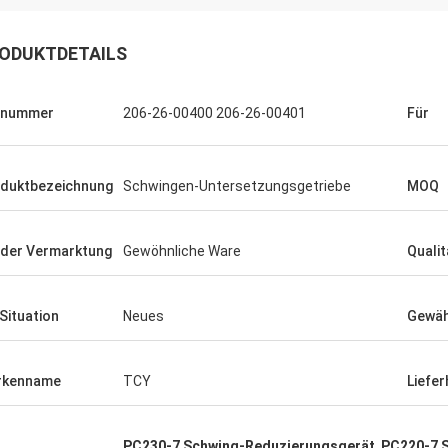
ODUKTDETAILS
lnummer
206-26-00400 206-26-00401
Für
duktbezeichnung
Schwingen-Untersetzungsgetriebe
MOQ
 der Vermarktung
Gewöhnliche Ware
Qualit
 Situation
Neues
Gewäh
rkenname
TCY
Liefe
PC230-7 Schwing-Reduzierungsgerät
,
PC220-7 