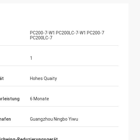
PC200-7-W1 PC200LC-7-W1 PC200-7
PC200LC-7
1
ät
Hohes Quaity
rleistung
6 Monate
rhafen
Guangzhou Ningbo Yiwu
Schwing-Reduzierungsgerät
,