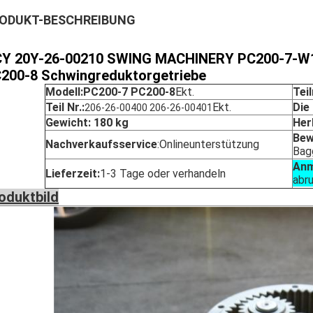
ODUKT-BESCHREIBUNG
Y 20Y-26-00210 SWING MACHINERY PC200-7-W1
200-8 Schwingreduktorgetriebe
Modell:PC200-7 PC200-8
Ekt.
Tei
Teil Nr.:
Ekt.
Die
206-26-00400 206-26-00401
Gewicht: 180 kg
Her
Bew
Nachverkaufsservice
:
Onlineunterstützung
Bag
Anm
Lieferzeit:
1-3 Tage oder verhandeln
abr
oduktbild