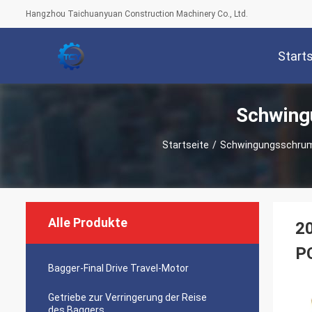
Hangzhou Taichuanyuan Construction Machinery Co., Ltd.
Start
Schwing
Startseite
/
Schwingungsschrump
Alle Produkte
2
P
Bagger-Final Drive Travel-Motor
Getriebe zur Verringerung der Reise
des Baggers