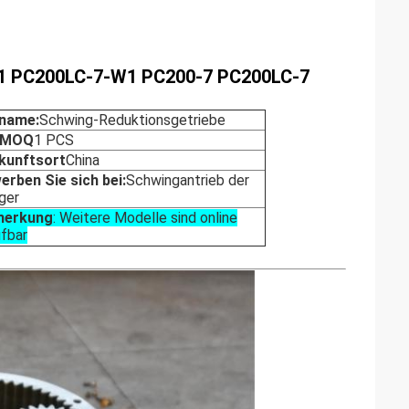
 PC200LC-7-W1 PC200-7 PC200LC-7
lname:
Schwing-Reduktionsgetriebe
 MOQ
1 PCS
kunftsort
China
erben Sie sich bei:
Schwingantrieb der
ger
erkung
: Weitere Modelle sind online
ufbar