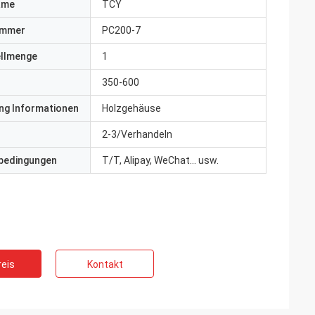
ame
TCY
ummer
PC200-7
ellmenge
1
350-600
ng Informationen
Holzgehäuse
2-3/Verhandeln
bedingungen
T/T, Alipay, WeChat... usw.
eis
Kontakt