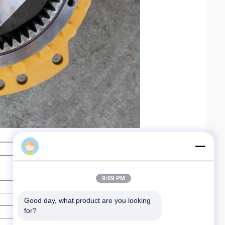
Taichuanyuan
Rechtsmittel
Lager
Lager
9:09 PM
SHAFT, 13 Zähne
- Ich weiß nicht.
Good day, what product are you looking 
Ausrüstung
for?
Flasche