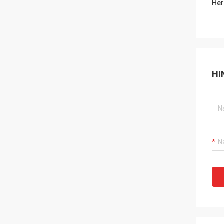
Her
HI