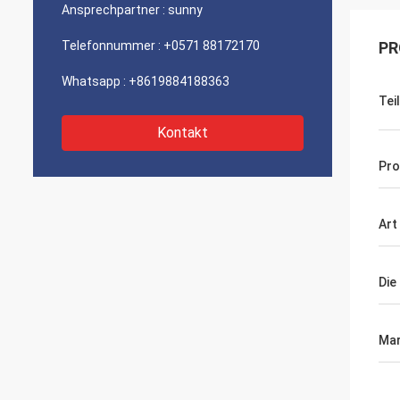
Ansprechpartner :
sunny
Telefonnummer :
+0571 88172170
PR
Whatsapp :
+8619884188363
Tei
Kontakt
Pro
Art
Die
Ma