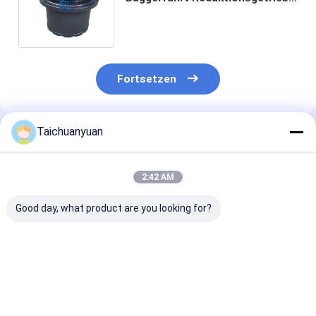
für Caterpillar E313GC
CAT313GC
Fortsetzen
Taichuanyuan
Empfohlene Produkte
2:42 AM
Good day, what product are you looking for?
9066008
1019809060
39QB-41100 3
Reisegetriebe FÜR
REISEREDUKTION
42100
EX200-1
Getriebe für
REDUKTIONS
ZOOMLION 215E
für die Fahrze