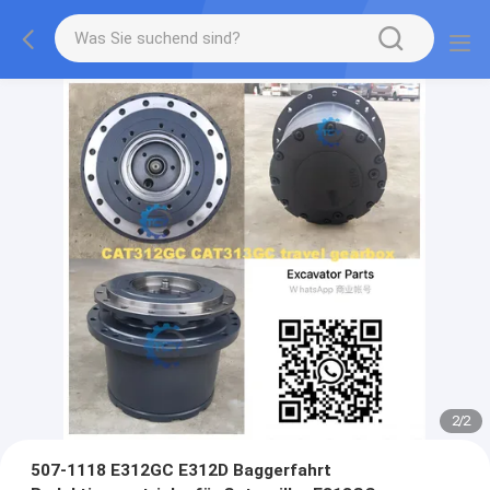
2
/
2
507-1118 E312GC E312D Baggerfahrt