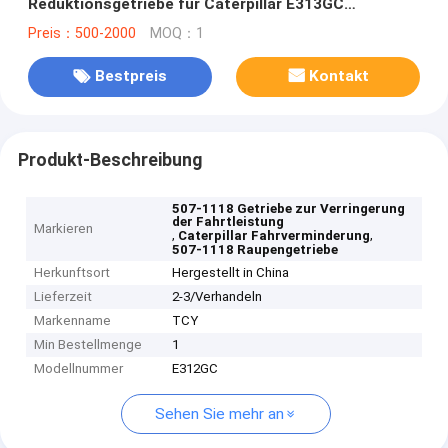
Reduktionsgetriebe für Caterpillar E313GC
CAT313GC
Preis：500-2000
MOQ：1
Bestpreis
Kontakt
Produkt-Beschreibung
507-1118 Getriebe zur Verringerung
der Fahrtleistung
Markieren
,
,
Caterpillar Fahrverminderung
507-1118 Raupengetriebe
Herkunftsort
Hergestellt in China
Lieferzeit
2-3/Verhandeln
Markenname
TCY
Min Bestellmenge
1
Modellnummer
E312GC
Sehen Sie mehr an