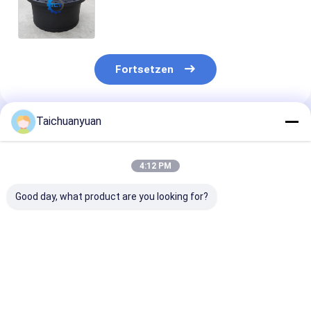
SY485 SY500 SY500C SY500H
Getriebe zur Verringerung der Fahrt
Endantrieb für Sany-Exkavator
Fortsetzen
Taichuanyuan
Empfohlene Produkte
4:12 PM
Good day, what product are you looking for?
9066008
1019809060
39QB-41100 3
Reisegetriebe FÜR
REISEREDUKTION
42100
EX200-1
Getriebe für
REDUKTIONS
ZOOMLION 215E
für die Fahrze
245G Bagger
der Klasse HX