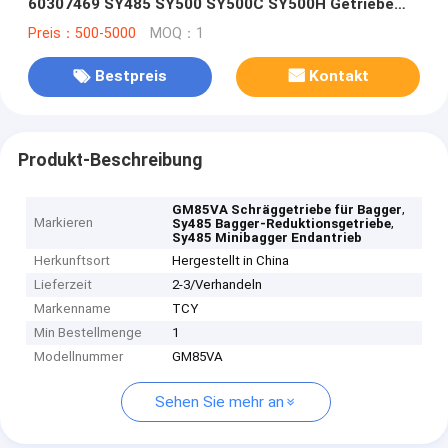
60307469 SY485 SY500 SY500C SY500H Getriebe
zur Verringerung der Fahrt Endantrieb für Sany-
Preis：500-5000
MOQ：1
Exkavator
Bestpreis
Kontakt
Produkt-Beschreibung
,
GM85VA Schräggetriebe für Bagger
Markieren
,
Sy485 Bagger-Reduktionsgetriebe
Sy485 Minibagger Endantrieb
Herkunftsort
Hergestellt in China
Lieferzeit
2-3/Verhandeln
Markenname
TCY
Min Bestellmenge
1
Modellnummer
GM85VA
Sehen Sie mehr an