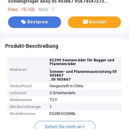
Schwingträger Assy 05 903867 VOE14547273
VOE14547280
Preis：10-150
MOQ：1
Bestpreis
Kontakt
Produkt-Beschreibung
EC290 Sonnenräder für Bagger und
Planetenräder
,
Markieren
Sonnen- und Planetenausrüstung 05
903867
,
05 903867
Herkunftsort
Hergestellt in China
Lieferzeit
2-3/Verhandeln
Markenname
TCY
Min Bestellmenge
1
Modellnummer
EG290 EG290BL
Sehen Sie mehr an