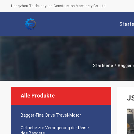
Hangzhou Taichuanyuan Construction Machinery Co., Ltd.
Start
Startseite
/
Bagger S
Alle Produkte
J
Bagger-Final Drive Travel-Motor
Getriebe zur Verringerung der Reise
des Baggers