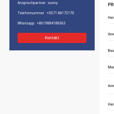
Ansprechpartner :
sunny
PR
Telefonnummer :
+0571 88172170
Her
Whatsapp :
+8619884188363
An
Kontakt
Bes
Ma
An
Her