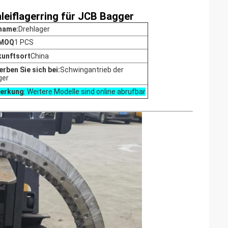
eiflagerring für JCB Bagger
name:
Drehlager
 MOQ
1 PCS
kunftsort
China
rben Sie sich bei:
Schwingantrieb der
ger
erkung
: Weitere Modelle sind online abrufbar