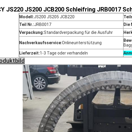
Y JS220 JS200 JCB200 Schleifring JRB0017 Schl
Modell:
JS200 JS205 JCB220
Teil
Teil Nr.:
JRB0017
Die
Verpackung:
Standardverpackung für die Ausfuhr
Her
Bewe
Nachverkaufsservice
:
Onlineunterstützung
Bag
Lieferzeit:
1-3 Tage oder verhandeln
Anm
oduktbild