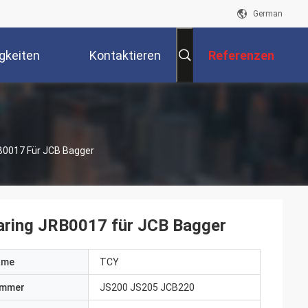
German
gkeiten
Kontaktieren
Referenzen
Sie Uns
B0017 Für JCB Bagger
aring JRB0017 für JCB Bagger
ame
TCY
ummer
JS200 JS205 JCB220