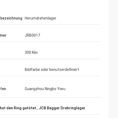
tbezeichnung
Herumdrehenlager
mmer
JRB0017
300 Kilo
Bildfarbe oder benutzerdefiniert
afen
Guangzhou Ningbo Yiwu
hat den Ring getötet.
,
JCB Bagger Drehringlager