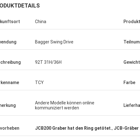
ODUKTDETAILS
kunftsort
China
Produk
wendung
Bagger Swing Drive
Teilnu
chreibung
92T 31H/36H
Gewicht
rkenname
TCY
Farbe
Andere Modelle können online
merkung
Lieferh
kommuniziert werden
vorheben
JCB200 Graber hat den Ring getötet.
,
JCB-Gräber 