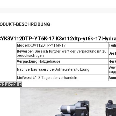
ODUKT-BESCHREIBUNG
CY
K3V112DTP-YT6K-17 K3v112dtp-yt6k-17 Hydra
Modell:
K3V112DTP-YT6K-17
Teil
Bewerben Sie sich für:
Der Wert der Verpackung ist zu
Die
berücksichtigen.
Verpackung:
Holzgehäuse
Her
Bewe
Nachverkaufsservice
:
Onlineunterstützung
Bag
Lieferzeit:
1-3 Tage oder verhandeln
Anm
oduktbild