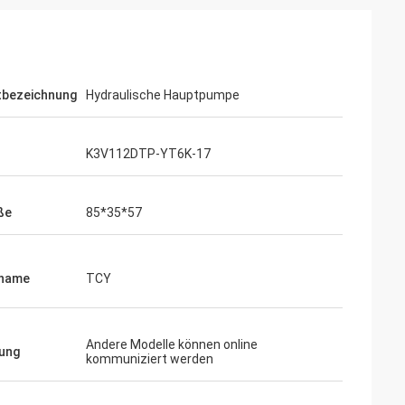
tbezeichnung
Hydraulische Hauptpumpe
K3V112DTP-YT6K-17
ße
85*35*57
name
TCY
Andere Modelle können online
ung
kommuniziert werden