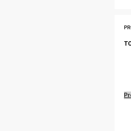
PR
T
Pr