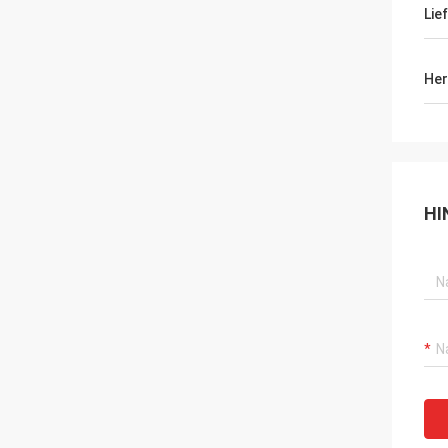
Lie
Her
HI