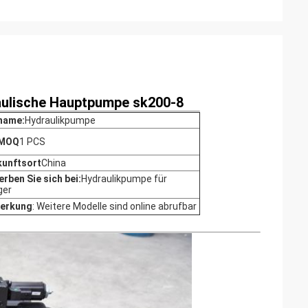
ulische Hauptpumpe sk200-8
name:
Hydraulikpumpe
 MOQ
1 PCS
kunftsort
China
rben Sie sich bei:
Hydraulikpumpe für
ger
erkung
: Weitere Modelle sind online abrufbar