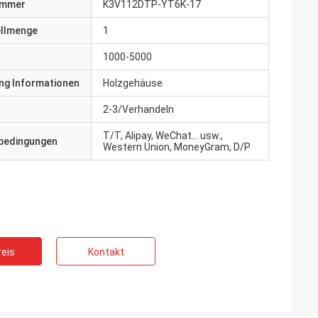
ummer
K3V112DTP-YT6K-17
ellmenge
1
1000-5000
ng Informationen
Holzgehäuse
2-3/Verhandeln
T/T, Alipay, WeChat... usw.,
bedingungen
Western Union, MoneyGram, D/P
eis
Kontakt