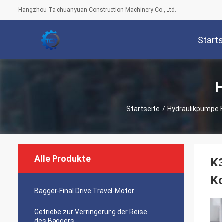
Hangzhou Taichuanyuan Construction Machinery Co., Ltd.
Start
H
Startseite
/
Hydraulikpumpe 
Alle Produkte
K
K
Bagger-Final Drive Travel-Motor
Getriebe zur Verringerung der Reise
des Baggers