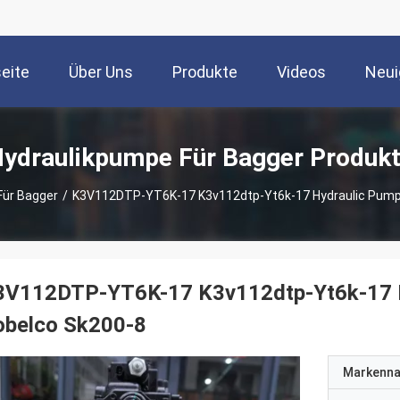
seite
Über Uns
Produkte
Videos
Neui
ydraulikpumpe Für Bagger Produk
Für Bagger
/
K3V112DTP-YT6K-17 K3v112dtp-Yt6k-17 Hydraulic Pump 
3V112DTP-YT6K-17 K3v112dtp-Yt6k-17 H
obelco Sk200-8
Markenn