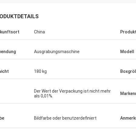
ODUKTDETAILS
kunftsort
China
Produk
wendung
Ausgrabungsmaschine
Modell
icht
180 kg
Boxgrö
Der Wert der Verpackung ist nicht mehr
Marken
als 0,01%.
be
Bildfarbe oder benutzerdefiniert
Anmerk