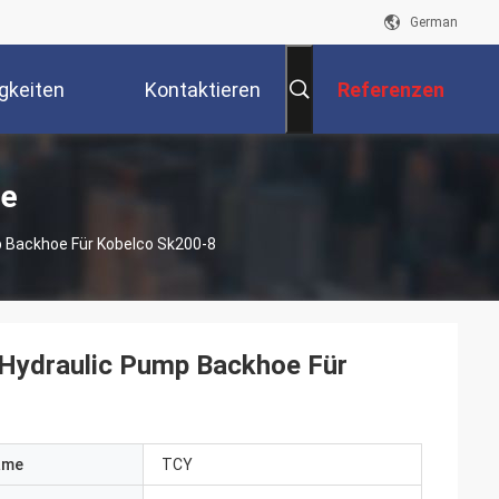
German
gkeiten
Kontaktieren
Referenzen
Sie Uns
te
Backhoe Für Kobelco Sk200-8
ydraulic Pump Backhoe Für
ame
TCY