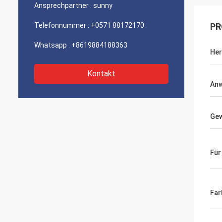
Ansprechpartner :
sunny
Telefonnummer :
+0571 88172170
PR
Whatsapp :
+8619884188363
Her
Kontakt
An
Gew
Für
Far