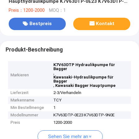
Haupthydraulikpumpe K7V63DTP-0E23 K7V63DTP-
9N0E
Preis：1200-2000
MOQ：1
Bestpreis
Kontakt
Produkt-Beschreibung
K7V63DTP Hydraulikpumpe für
Bagger
,
Markieren
Kawasaki-Hydraulikpumpe für
Bagger
,
Kawasaki Bagger Hauptpumpe
Lieferzeit
2-3/Verhandeln
Markenname
TCY
Min Bestellmenge
1
Modellnummer
K7V63DTP-0E23 K7V63DTP-9N0E
Preis
1200-2000
Sehen Sie mehr an