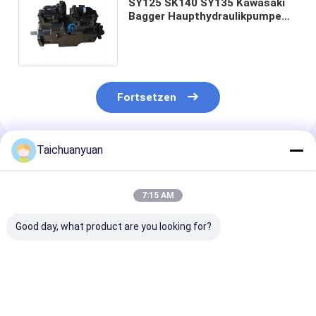
SY125 SK140 SY135 Kawasaki
Bagger Haupthydraulikpumpe
K7V63DTP-0E23 K7V63DTP-
9N0E
Fortsetzen
Taichuanyuan
Empfohlene Produkte
7:15 AM
Good day, what product are you looking for?
194-8300 244-5326
C0170-55058
YB60001225
HYDRAULIKPUMPE
Hauptsteuerventil
HYDRAULIKP