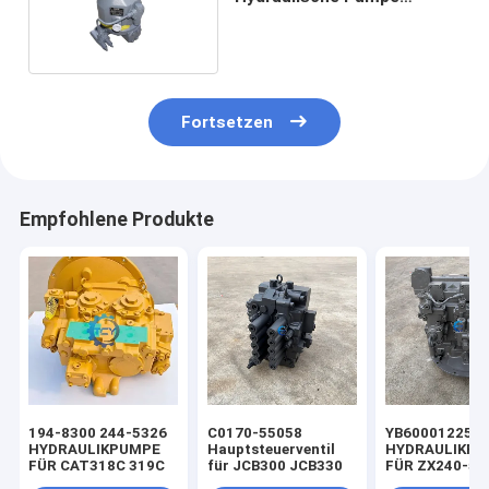
A1ovo71dflr Sy55 Sy65
Fortsetzen
Empfohlene Produkte
194-8300 244-5326
C0170-55058
YB60001225
HYDRAULIKPUMPE
Hauptsteuerventil
HYDRAULIKP
FÜR CAT318C 319C
für JCB300 JCB330
FÜR ZX240-5A