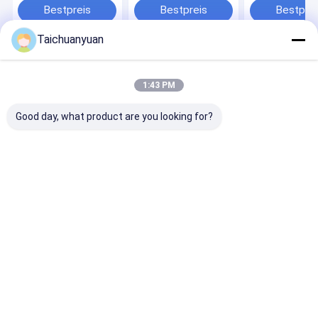
Bestpreis
Bestpreis
Bestprei
Taichuanyuan
Startseite
Über uns
Kontakt
Desktop Site
Sitemap
Privacy Policy
1:43 PM
Qualität
Bagger-Final Drive Travel-Motor
China Fabrik.Copyright ©
2026 Hangzhou Taichuanyuan Construction Machinery Co., Ltd.. All
Good day, what product are you looking for?
Rights Reserved.
Zu Hause
Produkte
Videos