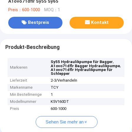
A1ovo71dflr Sy55 Sy65
Preis：600-1000
MOQ：1
Bestpreis
Kontakt
Produkt-Beschreibung
,
Sy55 Hydraulikpumpe für Bagger
,
A1ovo71dflr Bagger Hydraulikpumpe
Markieren
A1ovo71dflr Hydraulikpumpe für
Schlepper
Lieferzeit
2-3/Verhandeln
Markenname
TCY
Min Bestellmenge
1
Modellnummer
K5V160DT
Preis
600-1000
Sehen Sie mehr an