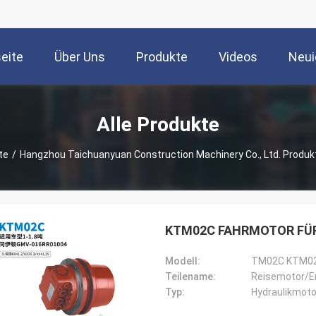
seite
Über Uns
Produkte
Videos
Neui
Alle Produkte
te
/
Hangzhou Taichuanyuan Construction Machinery Co., Ltd. Produk
KTM02C FAHRMOTOR FÜR 
Modell:
TM02C KTM0
Teilename:
Reisemotor/E
Typ:
Hydraulikmoto