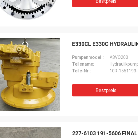
Bestpreis
E330CL E330C HYDRAULIK
Pumpenmodell:
A8VO200
Teilename:
Hydraulikpum
Teile-Nr.:
10R-1551193-
Bestpreis
227-6103 191-5606 FINAL