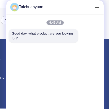
Taichuanyuan
7
8
9
6:49 AM
Good day, what product are you looking 
for?
Produkte
n
Bagger-Final Drive Travel-Motor
Getriebe zur Verringerung der Reise des Bag
Achsantriebsteile für Bagger
utz-Bestimmungen
Alle Kategorien