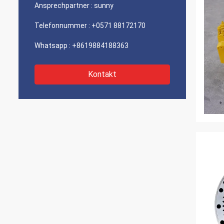
Ansprechpartner :
sunny
Telefonnummer :
+0571 88172170
Whatsapp :
+8619884188363
Kontakt