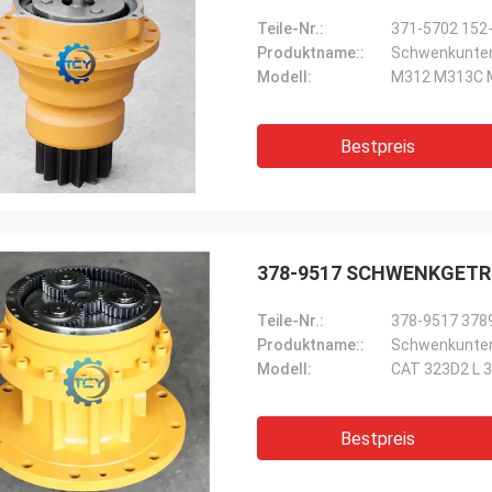
Teile-Nr.:
371-5702 152
Produktname::
Schwenkunter
Modell:
M312 M313C 
Bestpreis
378-9517 SCHWENKGETRIE
Teile-Nr.:
378-9517 378
Produktname::
Schwenkunter
Modell:
CAT 323D2 L 
Bestpreis