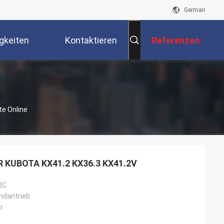
German
gkeiten
Kontaktieren
Referenzen
Sie Uns
te Online
KUBOTA KX41.2 KX36.3 KX41.2V
2C
ndantrieb
r