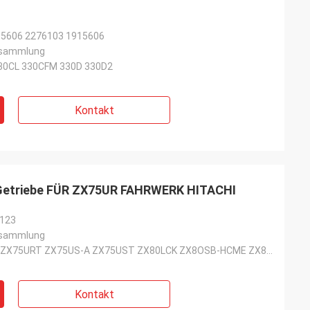
-5606 2276103 1915606
rsammlung
30CL 330CFM 330D 330D2
Kontakt
 Getriebe FÜR ZX75UR FAHRWERK HITACHI
123
rsammlung
ZX70 ZX75UR ZX75URT ZX75US-A ZX75UST ZX80LCK ZX8OSB-HCME ZX85US-HCME
Kontakt