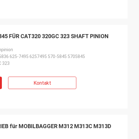
5845 FÜR CAT320 320GC 323 SHAFT PINION
pinion
5836 625-7495 6257495 570-5845 5705845
C 323
Kontakt
IEB für MOBILBAGGER M312 M313C M313D