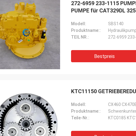
272-6959 233-1115 PUMP
PUMPE für CAT329DL 325
Modell:
SBS140
Produktname::
Hydraulikpum
TEIL NR.:
272-6959 233
Bestpreis
KTC11150 GETRIEBEREDU
Modell:
CX460 CX470
Produktname::
Schwenkunter
Teile-Nr.:
KTC0185 KTC