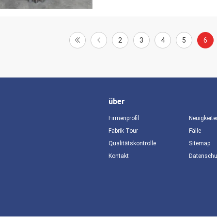
2
3
4
5
6
über
Firmenprofil
Neuigkeite
Fabrik Tour
Fälle
Qualitätskontrolle
Sitemap
Kontakt
Datensch