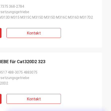
-7375 368-2784
setzungsgetriebe
M313D M315 M315C M315D M315D M316C M316D M317D2
Kontakt
BE für Cat320D2 323
9517 488-3075 4883075
setzungsgetriebe
320D2
Kontakt