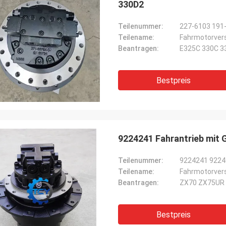
330D2
Teilenummer:
227-6103 191
Teilename:
Fahrmotorve
Beantragen:
E325C 330C 3
Bestpreis
9224241 Fahrantrieb mit
Teilenummer:
9224241 9224
Teilename:
Fahrmotorve
Beantragen:
Bestpreis