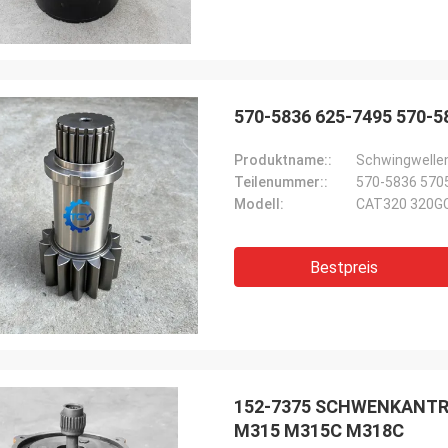
570-5836 625-7495 570-
Produktname::
Schwingwellen
Teilenummer::
570-5836 570
Modell:
CAT320 320G
Bestpreis
152-7375 SCHWENKANTR
M315 M315C M318C