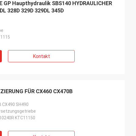
E GP Haupthydraulik SBS140 HYDRAULICHER
DL 328D 329D 329DL 345D
pe
-1115
Kontakt
ZIERUNG FÜR CX460 CX470B
B CX490 SH490
setzungsgetriebe
10240R KTC11150