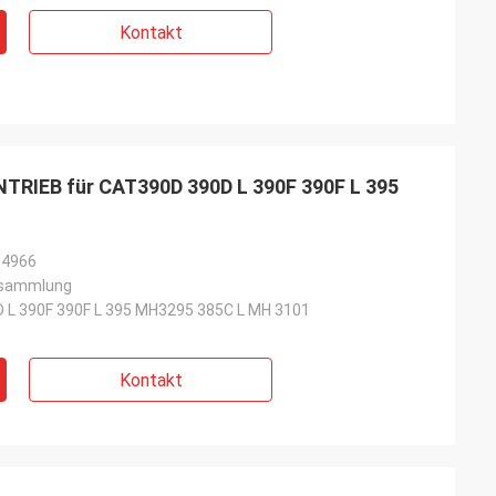
Kontakt
TRIEB für CAT390D 390D L 390F 390F L 395
-4966
rsammlung
 L 390F 390F L 395 MH3295 385C L MH 3101
Kontakt