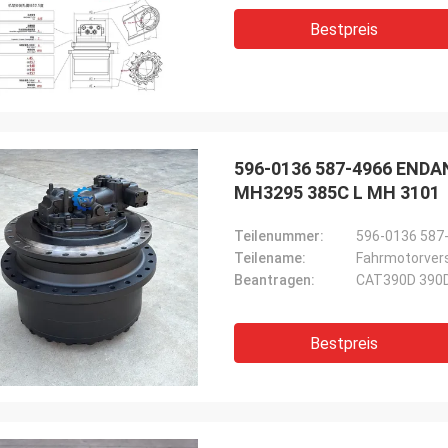
Bestpreis
596-0136 587-4966 ENDAN
MH3295 385C L MH 3101
Teilenummer:
596-0136 587
Teilename:
Fahrmotorve
Beantragen:
CAT390D 390D
Bestpreis