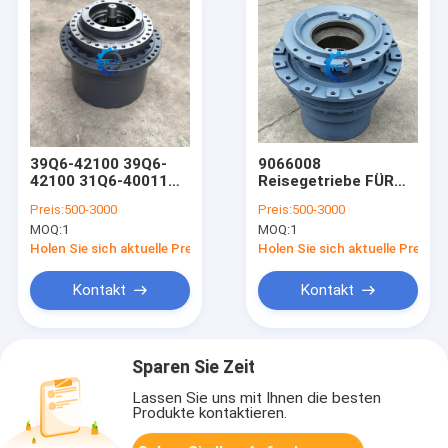
39Q6-42100 39Q6-
9066008
42100 31Q6-40011
Reisegetriebe FÜR
TRAVEL REDUCTION
EX200-1
Preis:
500-3000
Preis:
500-3000
GEAR HX220L
MOQ:
1
MOQ:
1
R210LC7A R210LC9
R210LC9BC
Holen Sie sich aktuelle Preis
Holen Sie sich aktuelle Preis
R210LC9BH
R210NLC9 R215LC7
Kontakt
Kontakt
R220LC9A
R220NLC9A
R235LCR9
RB220LC9S RD210-7
Sparen Sie Zeit
RD210-7V RD220-7
RD220LC9
Lassen Sie uns mit Ihnen die besten
Produkte kontaktieren.