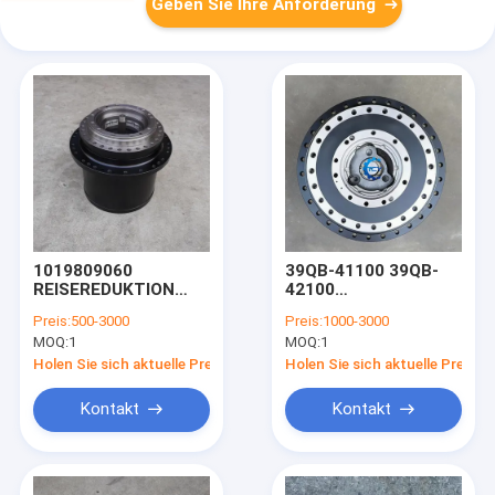
Geben Sie Ihre Anforderung
1019809060
39QB-41100 39QB-
REISEREDUKTION
42100
Getriebe für
REDUKTIONSTEINUNG
Preis:
500-3000
Preis:
1000-3000
ZOOMLION 215E
für die Fahrzeuge der
MOQ:
1
MOQ:
1
245G Bagger
Klasse HX480L,
HX520L, R480C9MH,
Holen Sie sich aktuelle Preis
Holen Sie sich aktuelle Preis
R480LC9
Kontakt
Kontakt