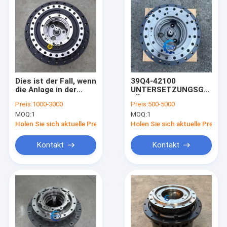
Dies ist der Fall, wenn
39Q4-42100
die Anlage in der
UNTERSETZUNGSGETRIE
Lage ist, die Anlage
FÜR R140LC-9
Preis:
1000-3000
Preis:
500-5000
zu ersetzen, wenn
R140VS
MOQ:
1
MOQ:
1
die Anlage in der
Lage ist, die Anlage
Holen Sie sich aktuelle Preis
Holen Sie sich aktuelle Preis
zu ersetzen.
Kontakt
Kontakt
Zu Hause
Produkte
Videos