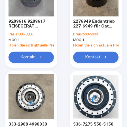
Über uns
Werksbesichtigung
9289616 9289617
2276949 Endantrieb
REISEGERÄT
227-6949 für Cat
Qualitätskontrolle
SR2000G Für
320C 320D 323D
Preis:
500-5000
Preis:
500-5000
ZX135USK-3 VR512
Fahrgetriebe
MOQ:
1
MOQ:
1
VR512-2 ZX135US-3
Kontakt mit uns
ZX135US-3-HCME
Holen Sie sich aktuelle Preis
Holen Sie sich aktuelle Preis
ZX135US-3F-AMS
ZX135US-3F
Neuigkeiten
Kontakt
Kontakt
Bitte um ein Angebot
Bagger-Final Drive Travel-Motor
Getriebe zur Verringerung der Reise des Baggers
Achsantriebsteile für Bagger
333-2988 4990030
536-7275 558-5150