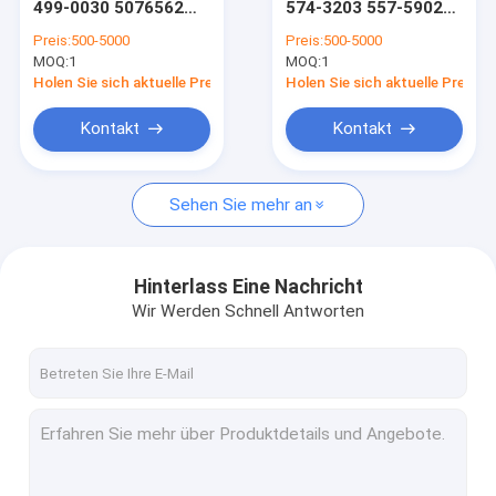
499-0030 5076562
574-3203 557-5902
Schwingantriebsmotor für Bagger
507-6562 511-6009
557-5904 536-7275
Preis:
500-5000
Preis:
500-5000
5116009 571-4033
ANTRIEB GP-FINAL
MOQ:
Schwingungsschrumpfgetriebe für Bagger
1
MOQ:
1
5714033
für CAT336GC
Fahrreduziergetriebe
CAT345GC Bagger
Holen Sie sich aktuelle Preis
Holen Sie sich aktuelle Preis
passend für
Bagger Swing Drive Parts
Caterpillar Cat E320
Kontakt
Kontakt
320 320L 320D2 318E
Hydraulikpumpe für Bagger
Sehen Sie mehr an
Hydraulikpumpeteile des Baggers
Mitte-gemeinsame Zus
Hinterlass Eine Nachricht
Motorprodukt
Wir Werden Schnell Antworten