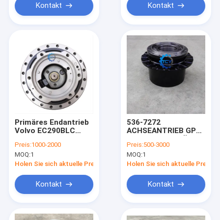
Kontakt
Kontakt
Primäres Endantrieb
536-7272
Volvo EC290BLC
ACHSEANTRIEB GP
EC290 Reisemotor
OHNE MOTOR FÜR
Preis:
1000-2000
Preis:
500-3000
Rückfahrzeug
CAT320GC
MOQ:
1
MOQ:
1
14569763
CAT320GX
Holen Sie sich aktuelle Preis
Holen Sie sich aktuelle Preis
Kontakt
Kontakt