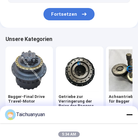
Fortsetzen
Unsere Kategorien
Bagger-Final Drive
Getriebe zur
Achsantriebste
Travel-Motor
Verringerung der
für Bagger
Reise des Baggers
Taichuanyuan
Startseite
Über uns
Kontakt
Desktop Site
Sitemap
Privacy Policy
5:34 AM