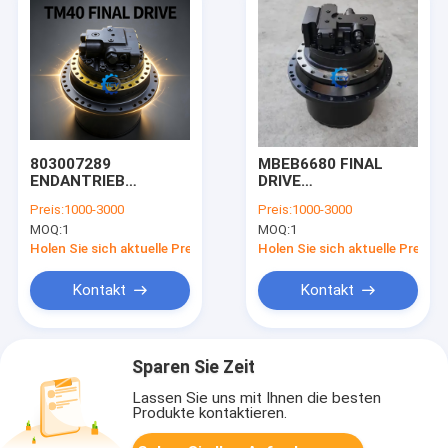
803007289
MBEB6680 FINAL
ENDANTRIEB
DRIVE
MBEB4570 für XCMG
130101010117A für
Preis:
1000-3000
Preis:
1000-3000
BAGGER XE210B
SY305 SY335
MOQ:
1
MOQ:
1
XE215
Holen Sie sich aktuelle Preis
Holen Sie sich aktuelle Preis
Kontakt
Kontakt
Sparen Sie Zeit
Lassen Sie uns mit Ihnen die besten
Produkte kontaktieren.