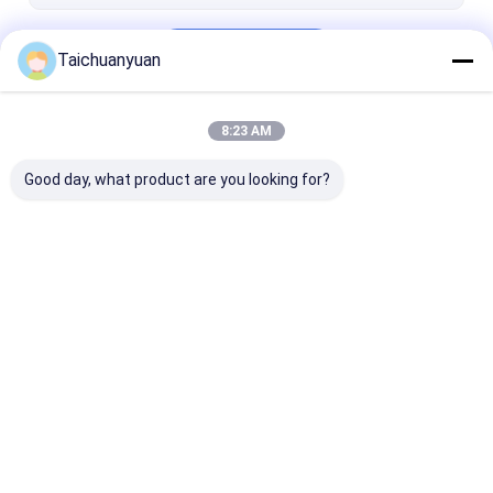
Fortsetzen
Taichuanyuan
8:23 AM
Unsere Kategorien
Good day, what product are you looking for?
Bagger-Final Drive
Getriebe zur
Achsantriebste
Travel-Motor
Verringerung der
für Bagger
Reise des Baggers
Startseite
Über uns
Kontakt
Desktop Site
Sitemap
Privacy Policy