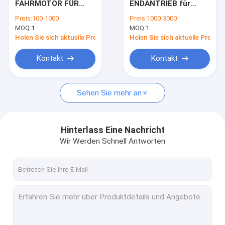
FAHRMOTOR FÜR
ENDANTRIEB für
Schwingantriebsmotor für Bagger
KUBOTA KX41.2
CAT390D 390D L
Preis:
100-1000
Preis:
1000-3000
KX36.3 KX41.2V
390F 390F L 395
MOQ:
Schwingungsschrumpfgetriebe für Bagger
1
MOQ:
1
MH3295 385C L MH
3101
Holen Sie sich aktuelle Preis
Holen Sie sich aktuelle Preis
Bagger Swing Drive Parts
Kontakt
Kontakt
Hydraulikpumpe für Bagger
Sehen Sie mehr an
Hydraulikpumpeteile des Baggers
Mitte-gemeinsame Zus
Hinterlass Eine Nachricht
Motorprodukt
Wir Werden Schnell Antworten