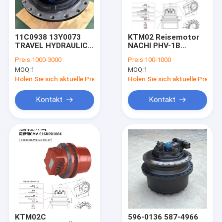
Über uns
Werksbesichtigung
11C0938 13Y0073
KTM02 Reisemotor
TRAVEL HYDRAULIC
NACHI PHV-1B
Qualitätskontrolle
MOTOR für das
Anwendung für
Preis:
1000-3000
Preis:
100-1000
Reisegerät Liugong
KUBOTA U15-3
MOQ:
1
MOQ:
1
CLG933E
Kontakt mit uns
Holen Sie sich aktuelle Preis
Holen Sie sich aktuelle Preis
Neuigkeiten
Kontakt
Kontakt
Bitte um ein Angebot
Bagger-Final Drive Travel-Motor
Getriebe zur Verringerung der Reise des Baggers
Achsantriebsteile für Bagger
KTM02C
596-0136 587-4966