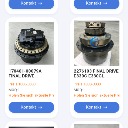
Kontakt
Kontakt
170401-00079A
2276103 FINAL DRIVE
FINAL DRIVE
E330C E330CL
K1017674
Reisemotor für
Preis:
1000-3000
Preis:
1000-3000
HYDROLISCHER
Katzenbagger
MOQ:
1
MOQ:
1
MOTOR für DX180LC
DX160LC
Holen Sie sich aktuelle Preis
Holen Sie sich aktuelle Preis
Kontakt
Kontakt