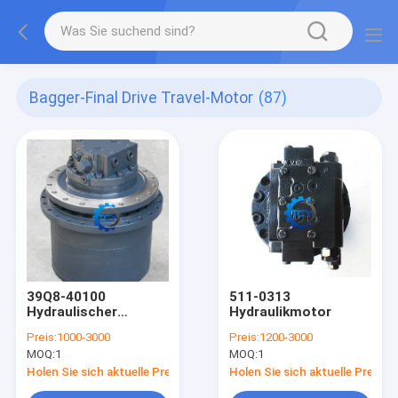
Bagger-Final Drive Travel-Motor
(87)
39Q8-40100
511-0313
Hydraulischer
Hydraulikmotor
Fahrmotor R300LC9A
Preis:
1000-3000
Preis:
1200-3000
MOQ:
1
MOQ:
1
Holen Sie sich aktuelle Preis
Holen Sie sich aktuelle Preis