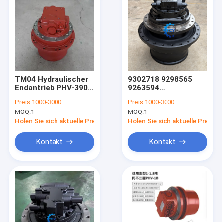
TM04 Hydraulischer
9302718 9298565
Endantrieb PHV-390-
9263594
53B Reisemotor für
ENDANTRIEB
Preis:
1000-3000
Preis:
1000-3000
PC30 PC35 PC40
HMGF84FA MSF-
MOQ:
1
MOQ:
1
EX40 Minibagger
340VP FÜR HITACHI
ZX470-5G ZX450-6
Holen Sie sich aktuelle Preis
Holen Sie sich aktuelle Preis
ZX490-5A
Kontakt
Kontakt
Zu Hause
Produkte
Videos