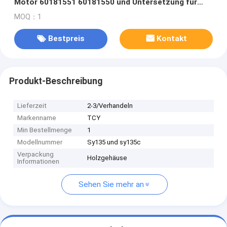
Motor 60181551 60181550 und Untersetzung für
Bagger-Schwenkantrieb
MOQ：1
Bestpreis
Kontakt
Produkt-Beschreibung
Lieferzeit
2-3/Verhandeln
Markenname
TCY
Min Bestellmenge
1
Modellnummer
Sy135 und sy135c
Verpackung
Holzgehäuse
Informationen
Sehen Sie mehr an