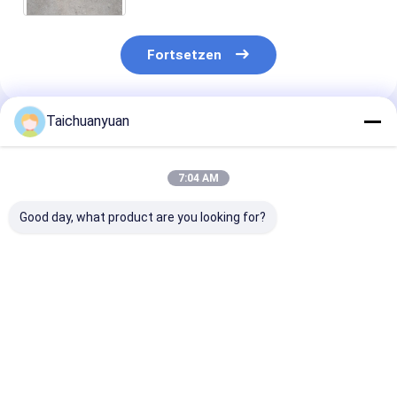
Schwenkantrieb
Fortsetzen
Taichuanyuan
Empfohlene Produkte
7:04 AM
Good day, what product are you looking for?
42C2270
KTC11150
SCHWENKMO
Schwingmotor Assy
GETRIEBEREDUZIERUNG
R140LC-9 39Q
Motor 4202270
FÜR CX460 CX470B
10150 39Q4-1
Reduktion für
38Q4-10150
Liugong Bagger
SCHWENKANT
Bestpreis
Bestpreis
Bestprei