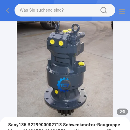
2
/
5
Sany135 B229900002718 Schwenkmotor-Baugruppe