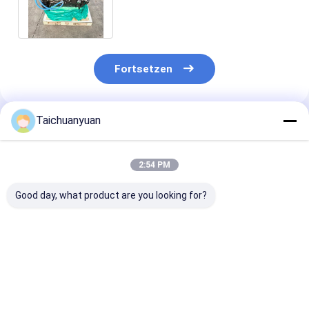
8 PC360-8 Dieselmotormontage
Fortsetzen
Taichuanyuan
Empfohlene Produkte
2:54 PM
Good day, what product are you looking for?
3752647 375-2647
Kraftstoffspritze
D06FR Fuel Inj
BOMBE FÜR
294050-0105
Pump 044502
CAT336GC 330GC
294050-0103 für
SANY245 SAN
C7.1 MOTOR
6HK1-Motor Hitachi
Construction
DIESELPUMPE
ZAX330-3 ZAX350-3
Machinery Par