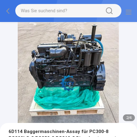
2
/
4
6D114 Baggermaschinen-Assay für PC300-8