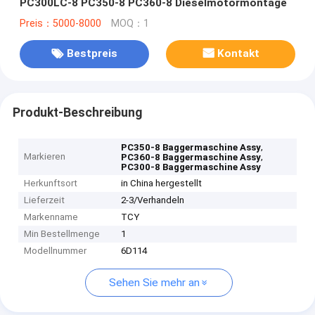
PC300LC-8 PC350-8 PC360-8 Dieselmotormontage
Preis：5000-8000
MOQ：1
Bestpreis
Kontakt
Produkt-Beschreibung
,
PC350-8 Baggermaschine Assy
Markieren
,
PC360-8 Baggermaschine Assy
PC300-8 Baggermaschine Assy
Herkunftsort
in China hergestellt
Lieferzeit
2-3/Verhandeln
Markenname
TCY
Min Bestellmenge
1
Modellnummer
6D114
Sehen Sie mehr an