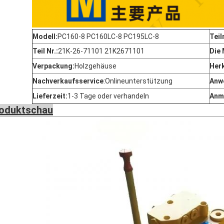
Modell:
PC160-8 PC160LC-8 PC195LC-8
Teil
Teil Nr.:
21K-26-71101 21K2671101
Die
Verpackung:
Holzgehäuse
Her
Nachverkaufsservice
:
Onlineunterstützung
Anw
Lieferzeit:
1-3 Tage oder verhandeln
Anm
oduktschau