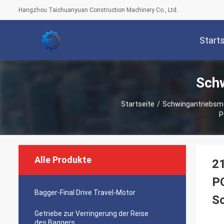
Hangzhou Taichuanyuan Construction Machinery Co., Ltd.
Start
Schw
Startseite
/
Schwingantriebsmo
P
Alle Produkte
2
P
Bagger-Final Drive Travel-Motor
S
Getriebe zur Verringerung der Reise
des Baggers