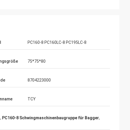
l
PC160-8 PC160LC-8 PC195LC-8
ngsgröße
75*75*80
ode
8704223000
enname
TCY
r
,
PC160-8 Schwingmaschinenbaugruppe für Bagger
,
r