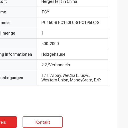
sort
Hergestellt in China
ame
TCY
ummer
PC160-8 PC160LC-8 PC195LC-8
ellmenge
1
500-2000
ng Informationen
Holzgehäuse
2-3/Verhandeln
T/T, Alipay, WeChat... usw.,
bedingungen
Western Union, MoneyGram, D/P
eis
Kontakt