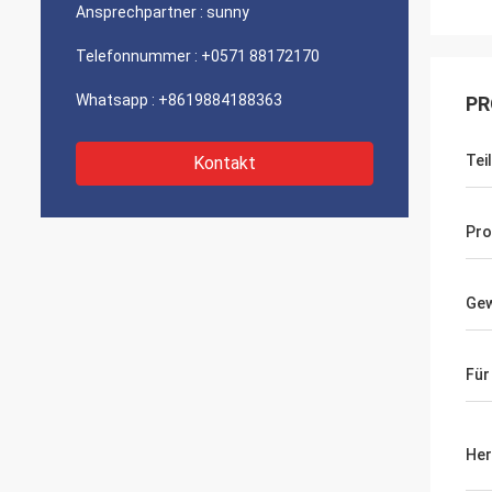
Ansprechpartner :
sunny
Telefonnummer :
+0571 88172170
Whatsapp :
+8619884188363
PR
Teil
Kontakt
Pro
Gew
Für
Her