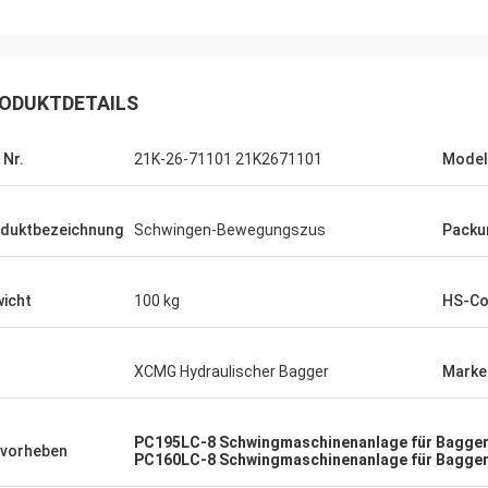
ODUKTDETAILS
 Nr.
21K-26-71101 21K2671101
Model
duktbezeichnung
Schwingen-Bewegungszus
Packu
icht
100 kg
HS-C
XCMG Hydraulischer Bagger
Mark
PC195LC-8 Schwingmaschinenanlage für Bagge
vorheben
PC160LC-8 Schwingmaschinenanlage für Bagge