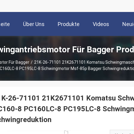
seite
Über Uns
Produkte
Videos
Neui
ingantriebsmotor Für Bagger Pro
tor Für Bagger
/
21K-26-71101 21K2671101 Komatsu Schwingmasc
C160LC-8 PC195LC-8 Schwingmotor Msf-85p Bagger Schwingredukti
1K-26-71101 21K2671101 Komatsu Schw
C160-8 PC160LC-8 PC195LC-8 Schwingm
chwingreduktion