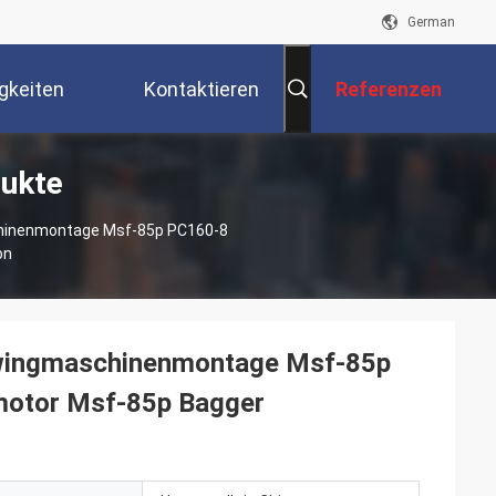
German
gkeiten
Kontaktieren
Referenzen
dukte
Sie Uns
hinenmontage Msf-85p PC160-8
on
ingmaschinenmontage Msf-85p
otor Msf-85p Bagger