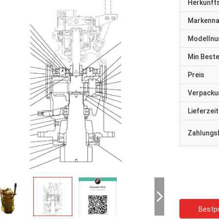
Herkunft
Markenn
Modelln
Min Best
Preis
Verpacku
Lieferzeit
Zahlungs
Bestpr