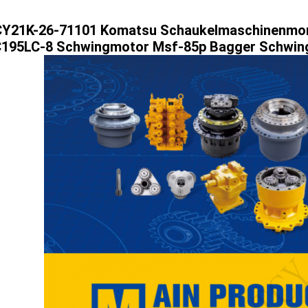
CY
21K-26-71101 Komatsu Schaukelmaschinenmo
195LC-8 Schwingmotor Msf-85p Bagger Schwin