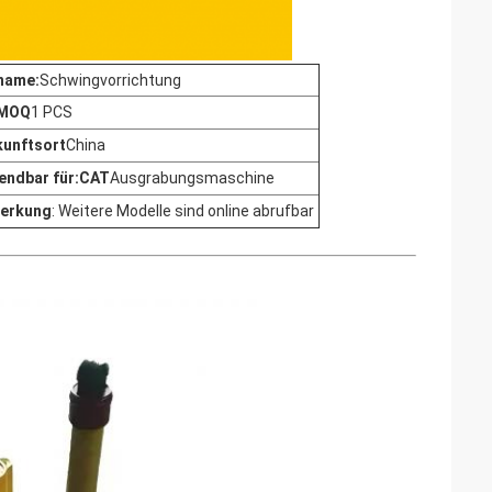
name:
Schwingvorrichtung
 MOQ
1 PCS
kunftsort
China
endbar für:CAT
Ausgrabungsmaschine
erkung
: Weitere Modelle sind online abrufbar