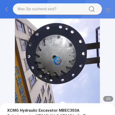
2
/
3
XCMG Hydraulic Excavator MBEC303A