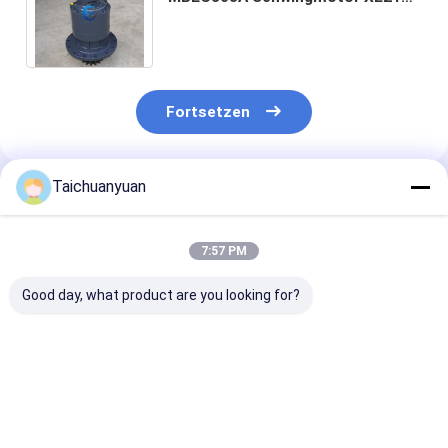
K LC XE215 India Typ
Schwingmotor mit Getriebe
Fortsetzen
Taichuanyuan
Empfohlene Produkte
7:57 PM
Good day, what product are you looking for?
42C2270
KTC11150
SCHWENKMO
Schwingmotor Assy
GETRIEBEREDUZIERUNG
R140LC-9 39Q
Motor 4202270
FÜR CX460 CX470B
10150 39Q4-1
Reduktion für
38Q4-10150