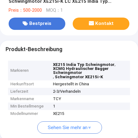
Schwingmotor XE215i-K LC XE215 India Typ
Schwingmotor mit Getriebe
Preis：500-2000
MOQ：1
Bestpreis
Kontakt
Produkt-Beschreibung
,
XE215 India Typ Schwingmotor
XCMG Hydraulischer Bagger
Markieren
Schwingmotor
,
Schwingmotor XE215i-K
Herkunftsort
Hergestellt in China
Lieferzeit
2-3/Verhandeln
Markenname
TCY
Min Bestellmenge
1
Modellnummer
XE215
Sehen Sie mehr an