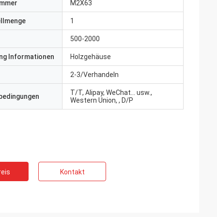
ummer
M2X63
ellmenge
1
500-2000
ng Informationen
Holzgehäuse
2-3/Verhandeln
T/T, Alipay, WeChat... usw.,
bedingungen
Western Union, , D/P
eis
Kontakt