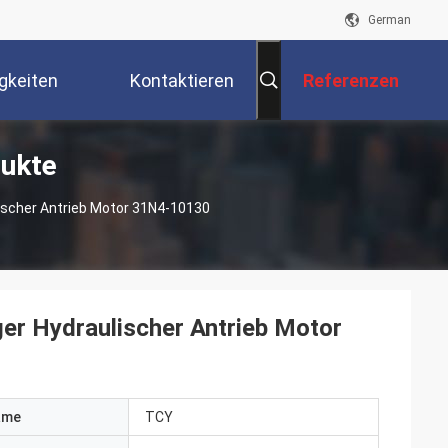
German
gkeiten
Kontaktieren
Referenzen
dukte
Sie Uns
scher Antrieb Motor 31N4-10130
r Hydraulischer Antrieb Motor
ame
TCY