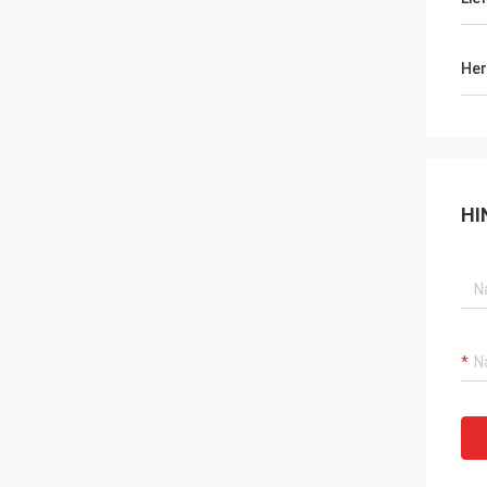
Her
HI