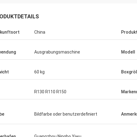
ODUKTDETAILS
kunftsort
China
Produk
wendung
Ausgrabungsmaschine
Modell
icht
60 kg
Boxgrö
R130 R110 R150
Marken
be
Bildfarbe oder benutzerdefiniert
Anmerk
ferhafen
Guangzhou Ningbo Yiwu