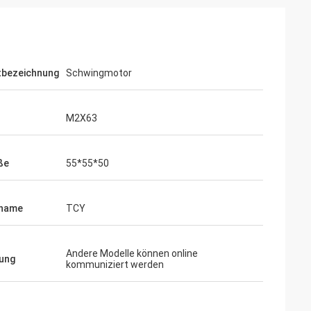
tbezeichnung
Schwingmotor
M2X63
ße
55*55*50
name
TCY
Andere Modelle können online
ung
kommuniziert werden