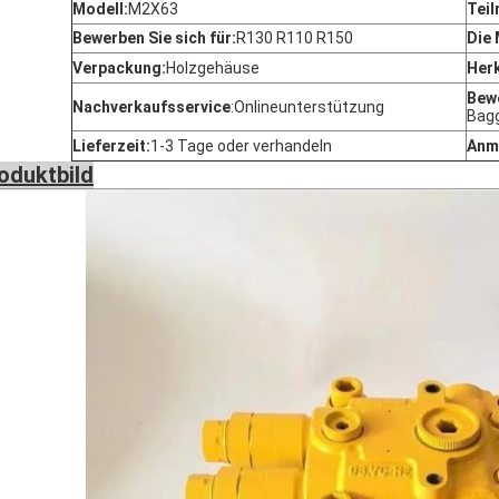
Modell:
M2X63
Teil
Bewerben Sie sich für:
R130 R110 R150
Die
Verpackung:
Holzgehäuse
Her
Bewe
Nachverkaufsservice
:
Onlineunterstützung
Bag
Lieferzeit:
1-3 Tage oder verhandeln
Anm
oduktbild