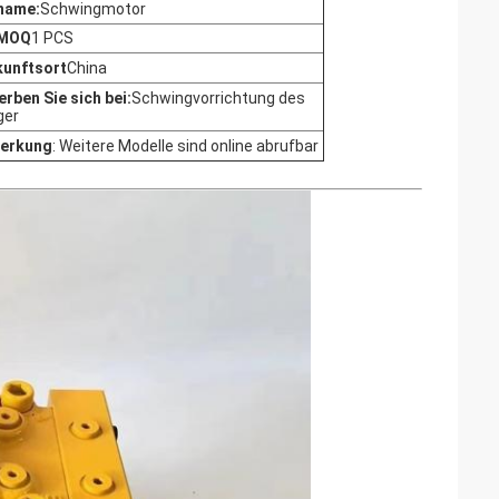
name:
Schwingmotor
 MOQ
1 PCS
kunftsort
China
rben Sie sich bei:
Schwingvorrichtung des
ger
erkung
: Weitere Modelle sind online abrufbar