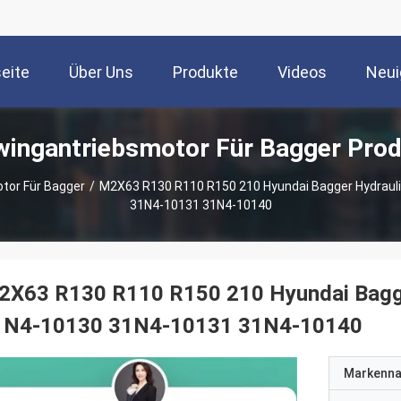
seite
Über Uns
Produkte
Videos
Neui
ingantriebsmotor Für Bagger Pro
tor Für Bagger
/
M2X63 R130 R110 R150 210 Hyundai Bagger Hydrauli
31N4-10131 31N4-10140
2X63 R130 R110 R150 210 Hyundai Bagge
1N4-10130 31N4-10131 31N4-10140
Markenn