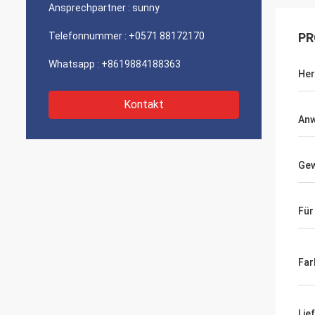
Ansprechpartner :
sunny
Telefonnummer :
+0571 88172170
PR
Whatsapp :
+8619884188363
Her
Kontakt
An
Gew
Für
Far
Lie