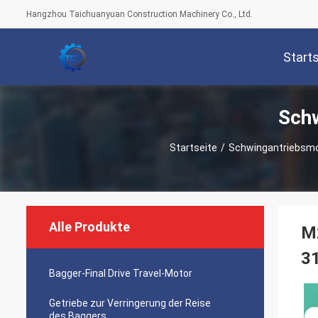
Hangzhou Taichuanyuan Construction Machinery Co., Ltd.
Start
Schw
Startseite
/
Schwingantriebsmo
Alle Produkte
M
3
Bagger-Final Drive Travel-Motor
Getriebe zur Verringerung der Reise
des Baggers