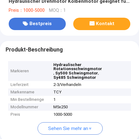
Hydraulischer Drehmotor Kolbenmotor geeignet für
Sany Bagger
Preis：1000-5000
MOQ：1
Bestpreis
Kontakt
Produkt-Beschreibung
Hydraulischer
Rotationsschwingmotor
Markieren
,
,
Sy500 Schwingmotor
Sy485 Schwingmotor
Lieferzeit
2-3/Verhandeln
Markenname
TCY
Min Bestellmenge
1
Modellnummer
M5x250
Preis
1000-5000
Sehen Sie mehr an