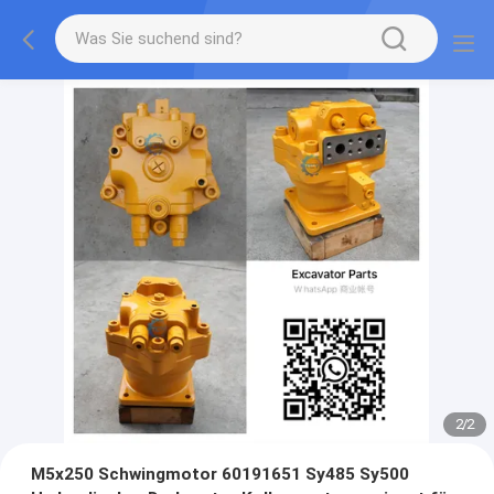
2
/
2
M5x250 Schwingmotor 60191651 Sy485 Sy500