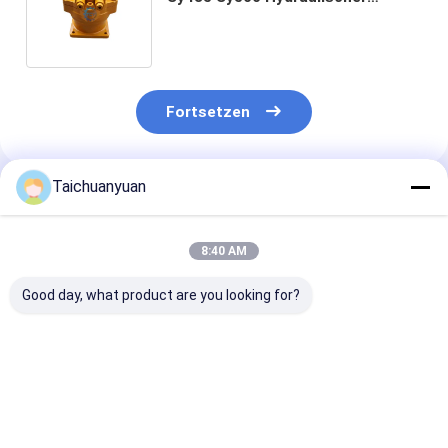
Drehmotor Kolbenmotor geeignet
für Sany Bagger
Fortsetzen
Taichuanyuan
Empfohlene Produkte
8:40 AM
Good day, what product are you looking for?
42C2270
KTC11150
SCHWENKMO
Schwingmotor Assy
GETRIEBEREDUZIERUNG
R140LC-9 39Q
Motor 4202270
FÜR CX460 CX470B
10150 39Q4-1
Reduktion für
38Q4-10150