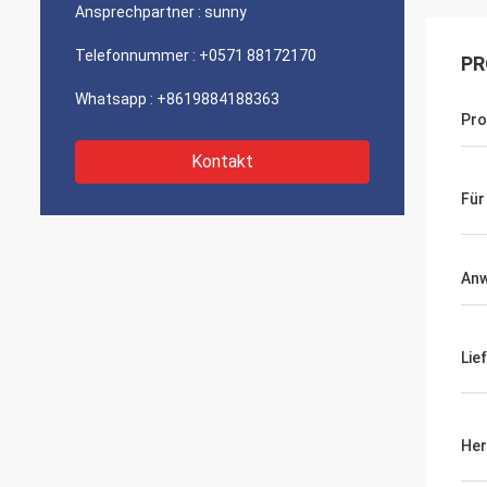
Ansprechpartner :
sunny
Telefonnummer :
+0571 88172170
PR
Whatsapp :
+8619884188363
Pro
Kontakt
Für
An
Lie
Her