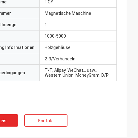
ame
TCY
ummer
Magnetische Maschine
ellmenge
1
1000-5000
ng Informationen
Holzgehäuse
2-3/Verhandeln
T/T, Alipay, WeChat... usw.,
bedingungen
Western Union, MoneyGram, D/P
eis
Kontakt