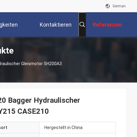
German
gkeiten
Kontaktieren
Referenzen
ukte
Sie Uns
aulischer Gleismotor SH200A3
Bagger Hydraulischer
SY215 CASE210
sort
Hergestellt in China