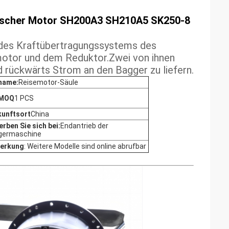
scher Motor SH200A3 SH210A5 SK250-8
l des Kraftübertragungssystems des
motor und dem Reduktor.Zwei von ihnen
 rückwärts Strom an den Bagger zu liefern.
name:
Reisemotor-Säule
 MOQ
1 PCS
kunftsort
China
rben Sie sich bei:
Endantrieb der
germaschine
erkung
: Weitere Modelle sind online abrufbar