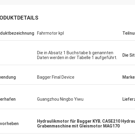
ODUKTDETAILS
duktbezeichnung
Fahrmotor kpl
Teiln
Die in Absatz 1 Buchstabe b genannten
Die Si
Daten werden in der Tabelle 1 aufgeführt.
wendung
Bagger Final Device
Mark
ferhafen
Guangzhou Ningbo Yiwu
Liefer
Hydraulikmotor für Bagger KYB
,
CASE210 Hydrau
vorheben
Grabenmaschine mit Gleismotor MAG170