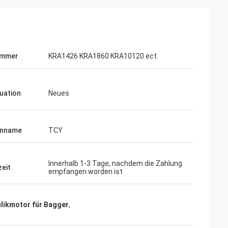
ummer
KRA1426 KRA1860 KRA10120 ect.
tuation
Neues
enname
TCY
Innerhalb 1-3 Tage, nachdem die Zahlung
zeit
empfangen worden ist
likmotor für Bagger
,