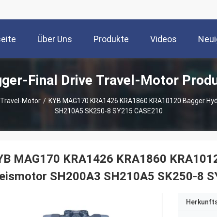
seite
Über Uns
Produkte
Videos
Neui
ger-Final Drive Travel-Motor Prod
 Travel-Motor
/
KYB MAG170 KRA1426 KRA1860 KRA10120 Bagger Hydr
SH210A5 SK250-8 SY215 CASE210
YB MAG170 KRA1426 KRA1860 KRA10120 
leismotor SH200A3 SH210A5 SK250-8 
Herkunft