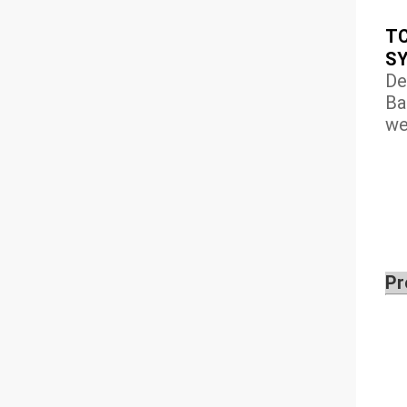
T
SY
De
Ba
we
Pr