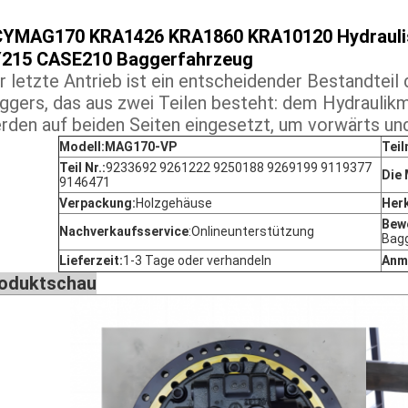
CY
MAG170 KRA1426 KRA1860 KRA10120 Hydrauli
215 CASE210 Baggerfahrzeug
r letzte Antrieb ist ein entscheidender Bestandtei
ggers, das aus zwei Teilen besteht: dem Hydraulik
rden auf beiden Seiten eingesetzt, um vorwärts und
Modell:MAG170-VP
Teil
Teil Nr.:
9233692 9261222 9250188 9269199 9119377
Die
9146471
Verpackung:
Holzgehäuse
Her
Bewe
Nachverkaufsservice
:
Onlineunterstützung
Bag
Lieferzeit:
1-3 Tage oder verhandeln
Anm
oduktschau