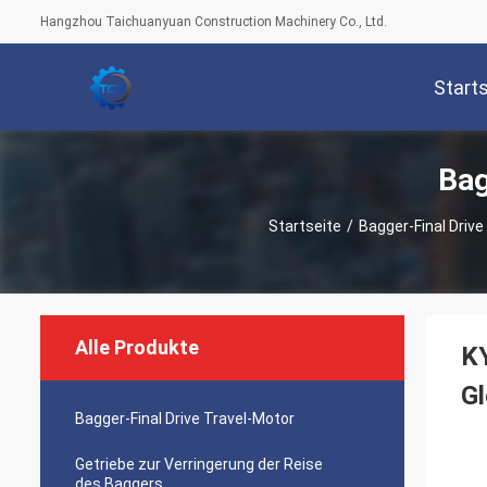
Hangzhou Taichuanyuan Construction Machinery Co., Ltd.
Start
Bag
Startseite
/
Bagger-Final Drive
Alle Produkte
K
G
Bagger-Final Drive Travel-Motor
Getriebe zur Verringerung der Reise
des Baggers