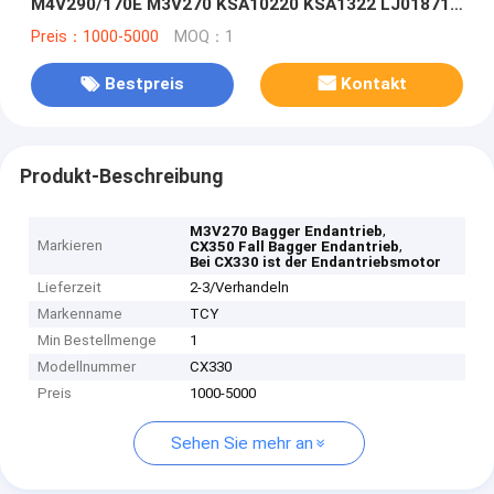
M4V290/170E M3V270 KSA10220 KSA1322 LJ018710
LJ013790
Preis：1000-5000
MOQ：1
Bestpreis
Kontakt
Produkt-Beschreibung
,
M3V270 Bagger Endantrieb
Markieren
,
CX350 Fall Bagger Endantrieb
Bei CX330 ist der Endantriebsmotor
Lieferzeit
2-3/Verhandeln
Markenname
TCY
Min Bestellmenge
1
Modellnummer
CX330
Preis
1000-5000
Sehen Sie mehr an