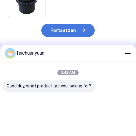
M3V270 KSA10220 KSA1322
LJ018710 LJ013790
Fortsetzen
Taichuanyuan
Empfohlene Produkte
5:42 AM
Good day, what product are you looking for?
31N8-40053
14713317
1010100872
ENDANTRIEB MIT
ENDANTRIEB MIT
1010101657
MOTOR FÜR R305-7
MOTOR 14713820
REISEMOTOR 
R290LC-7A BAGGER
FÜR EC200D EC200E
ENDANTRIEB
ZOOMLION 21