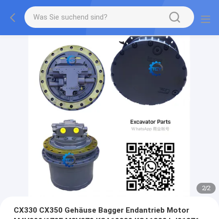
2
/
2
CX330 CX350 Gehäuse Bagger Endantrieb Motor