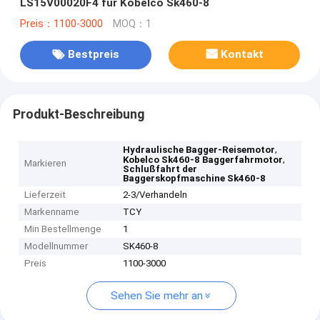
LS15V00020F4 für Kobelco Sk460-8
Preis：1100-3000
MOQ：1
Bestpreis
Kontakt
Produkt-Beschreibung
,
Hydraulische Bagger-Reisemotor
,
Kobelco Sk460-8 Baggerfahrmotor
Markieren
Schlußfahrt der
Baggerskopfmaschine Sk460-8
Lieferzeit
2-3/Verhandeln
Markenname
TCY
Min Bestellmenge
1
Modellnummer
SK460-8
Preis
1100-3000
Sehen Sie mehr an