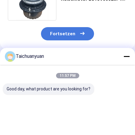
für Kobelco Sk460-8
Fortsetzen
Taichuanyuan
Empfohlene Produkte
11:57 PM
Good day, what product are you looking for?
31N8-40053
14713317
1010100872
ENDANTRIEB MIT
ENDANTRIEB MIT
1010101657
MOTOR FÜR R305-7
MOTOR 14713820
REISEMOTOR 
R290LC-7A BAGGER
FÜR EC200D EC200E
ENDANTRIEB