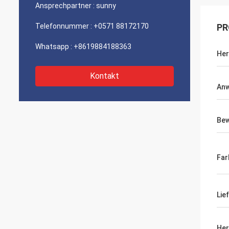
Ansprechpartner :
sunny
Telefonnummer :
+0571 88172170
PR
Whatsapp :
+8619884188363
Her
Kontakt
An
Bew
Far
Lie
Her