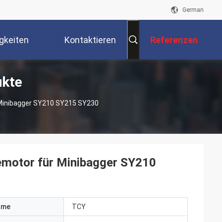
German
gkeiten
Kontaktieren
Referenzen
ukte
Sie Uns
Minibagger SY210 SY215 SY230
motor für Minibagger SY210
ame
TCY