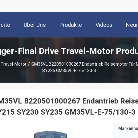
seite
Über Uns
Produkte
Videos
Neui
ger-Final Drive Travel-Motor Prod
e Travel-Motor
/
GM35VL B220501000267 Endantrieb Reisemotor Für 
SY235 GM35VL-E-75/130-3
M35VL B220501000267 Endantrieb Reise
Y215 SY230 SY235 GM35VL-E-75/130-3
Markenn