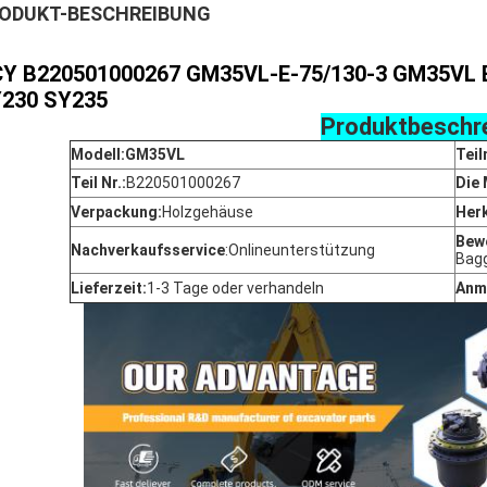
ODUKT-BESCHREIBUNG
Y B220501000267 GM35VL-E-75/130-3 GM35VL E
230 SY235
Produktbeschr
Modell:GM35VL
Teil
Teil Nr.:
B220501000267
Die
Verpackung:
Holzgehäuse
Her
Bewe
Nachverkaufsservice
:
Onlineunterstützung
Bag
Lieferzeit:
1-3 Tage oder verhandeln
Anm