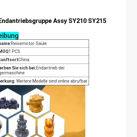
ndantriebsgruppe Assy SY210 SY215
eibung
name:
Reisemotor-Säule
 MOQ
1 PCS
kunftsort
China
rben Sie sich bei:
Endantrieb der
germaschine
erkung
: Weitere Modelle sind online abrufbar