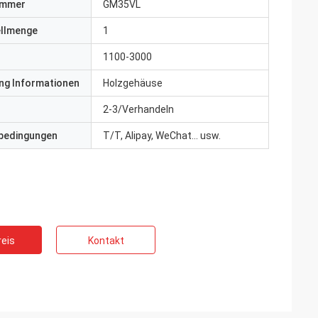
ummer
GM35VL
ellmenge
1
1100-3000
ng Informationen
Holzgehäuse
2-3/Verhandeln
bedingungen
T/T, Alipay, WeChat... usw.
eis
Kontakt