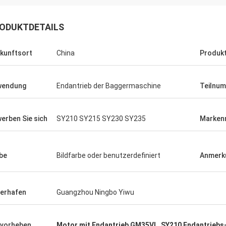
ODUKTDETAILS
kunftsort
China
Produk
wendung
Endantrieb der Baggermaschine
Teilnu
erben Sie sich
SY210 SY215 SY230 SY235
Marken
be
Bildfarbe oder benutzerdefiniert
Anmerk
ferhafen
Guangzhou Ningbo Yiwu
vorheben
Motor mit Endantrieb GM35VL
,
SY210 Endantriebs