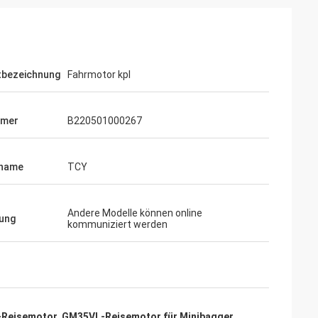
tbezeichnung
Fahrmotor kpl
mmer
B220501000267
name
TCY
Andere Modelle können online
ung
kommuniziert werden
-Reisemotor
,
GM35VL-Reisemotor für Minibagger