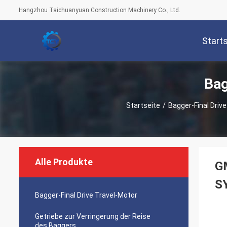
Hangzhou Taichuanyuan Construction Machinery Co., Ltd.
Start
Bag
Startseite
/
Bagger-Final Driv
Alle Produkte
G
S
Bagger-Final Drive Travel-Motor
Getriebe zur Verringerung der Reise
des Baggers