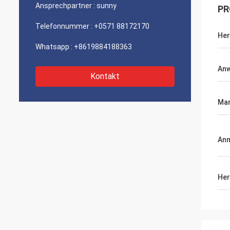
Ansprechpartner :
sunny
PR
Telefonnummer :
+0571 88172170
Her
Whatsapp :
+8619884188363
An
Kontakt
Ma
An
Her