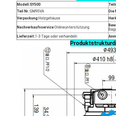
Modell:SY500
Teil
Teil Nr.:
GM95VA
Die
Verpackung:
Holzgehäuse
Her
Bewe
Nachverkaufsservice
:
Onlineunterstützung
Bag
Lieferzeit:
1-3 Tage oder verhandeln
Anm
Produktstruktur