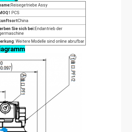
name:
Reisegetriebe Assy
 MOQ
1 PCS
kunftsort
China
rben Sie sich bei:
Endantrieb der
germaschine
erkung
: Weitere Modelle sind online abrufbar
diagramm