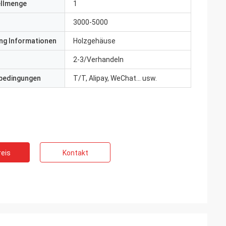
ellmenge
1
3000-5000
ng Informationen
Holzgehäuse
2-3/Verhandeln
bedingungen
T/T, Alipay, WeChat... usw.
eis
Kontakt