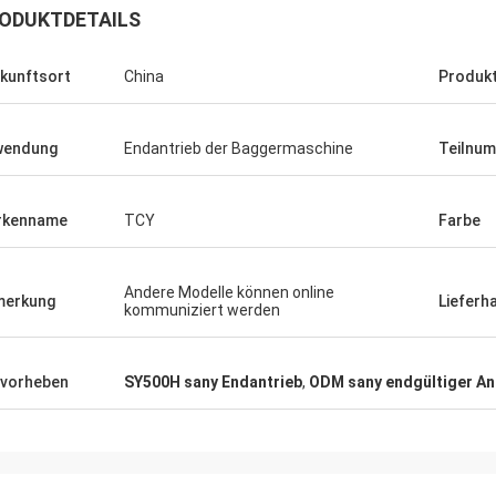
ODUKTDETAILS
kunftsort
China
Produk
wendung
Endantrieb der Baggermaschine
Teilnu
rkenname
TCY
Farbe
Andere Modelle können online
merkung
Lieferh
kommuniziert werden
vorheben
SY500H sany Endantrieb
,
ODM sany endgültiger An