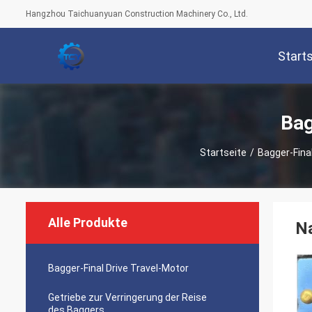
Hangzhou Taichuanyuan Construction Machinery Co., Ltd.
Start
Bag
Startseite
/
Bagger-Fina
Alle Produkte
N
Bagger-Final Drive Travel-Motor
Getriebe zur Verringerung der Reise
des Baggers