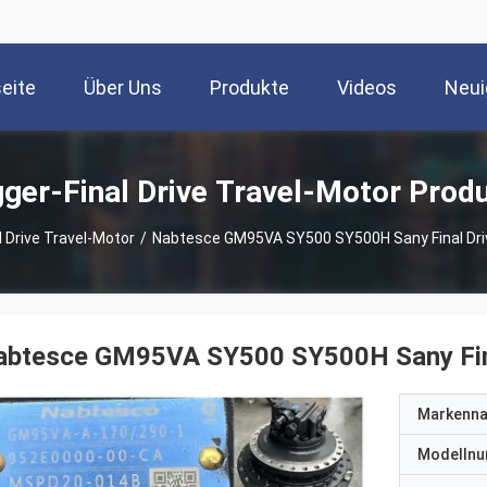
seite
Über Uns
Produkte
Videos
Neui
ger-Final Drive Travel-Motor Prod
l Drive Travel-Motor
/
Nabtesce GM95VA SY500 SY500H Sany Final Dr
abtesce GM95VA SY500 SY500H Sany Fin
Markenn
Modelln