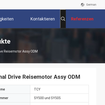
German
gkeiten
Kontaktieren
Referenzen
Sie Uns
ukte
ive Reisemotor Assy ODM
al Drive Reisemotor Assy ODM
ame
TCY
ummer
SY500 und SY505