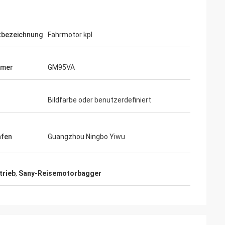
tbezeichnung
Fahrmotor kpl
mmer
GM95VA
Bildfarbe oder benutzerdefiniert
afen
Guangzhou Ningbo Yiwu
trieb
,
Sany-Reisemotorbagger