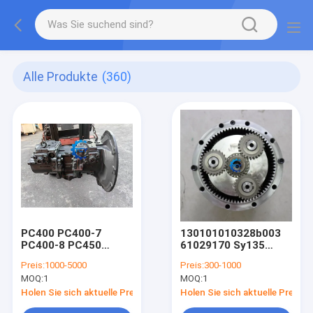
Alle Produkte
(360)
PC400 PC400-7
130101010328b003
PC400-8 PC450
61029170 Sy135
Bagger
Rotary Reducer Gear
Preis:
1000-5000
Preis:
300-1000
Hydraulikpumpe 708-
Sy135c Swing Device
MOQ:
1
MOQ:
1
2H-31150 708-2H-
00450 708-2H-00027
Holen Sie sich aktuelle Preis
Holen Sie sich aktuelle Preis
Hauptpumpe HPV165