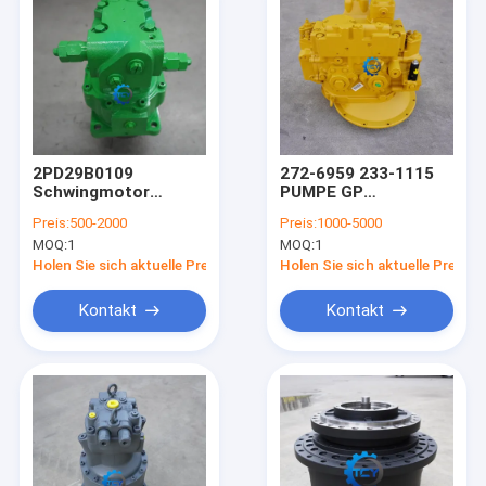
2PD29B0109
272-6959 233-1115
Schwingmotor
PUMPE GP
Yanmar B25V
Haupthydraulik
Preis:
500-2000
Preis:
1000-5000
Bewerben Sie sich für
SBS140
MOQ:
1
MOQ:
1
Yanmar Minibagger
HYDRAULICHER
PUMPE für CAT329DL
Holen Sie sich aktuelle Preis
Holen Sie sich aktuelle Preis
325DL 328D 329D
329DL 345D
Kontakt
Kontakt
Zu Hause
Produkte
Videos