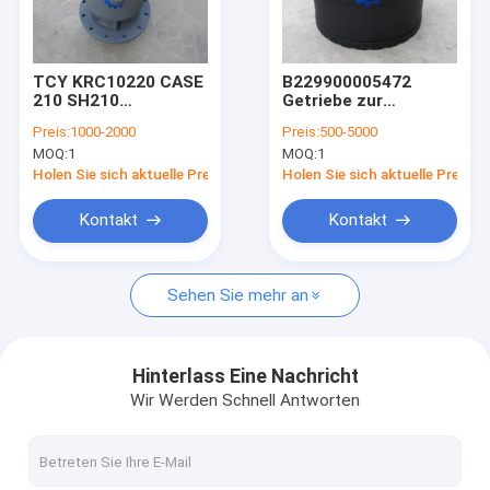
Über uns
Werksbesichtigung
TCY KRC10220 CASE
B229900005472
210 SH210
Getriebe zur
Qualitätskontrolle
Schwingmotor Assy
Verringerung der
Preis:
1000-2000
Preis:
500-5000
mit Motor und
Fahrt 60307469
MOQ:
1
MOQ:
1
Reduktor für
SY485 SY500 SY500C
Kontakt mit uns
Baggerschwingantrieb
SY500H Getriebe zur
Holen Sie sich aktuelle Preis
Holen Sie sich aktuelle Preis
Verringerung der
Fahrt Endantrieb für
Neuigkeiten
Kontakt
Kontakt
Sany-Exkavator
Bitte um ein Angebot
Sehen Sie mehr an
Bagger-Final Drive Travel-Motor
Hinterlass Eine Nachricht
Wir Werden Schnell Antworten
Getriebe zur Verringerung der Reise des Baggers
Achsantriebsteile für Bagger