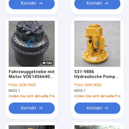
Kontakt
Kontakt
Fahrzeuggetriebe mit
531-9886
Motor VOE14566400
Hydraulische Pumpe
14667673 14694046
5319886 5319885
Preis:
1000-3000
Preis:
1000-5000
14723033 711745010
Cat320GC
MOQ:
1
MOQ:
1
für den Volvo Bagger
E320GCgroße Flanke
EC290C EC330B
Hauptpumpe für CAT-
Holen Sie sich aktuelle Preis
Holen Sie sich aktuelle Preis
EC360B EC380DHR
Gräber Hydraulische
Vorrichtung
Kontakt
Kontakt