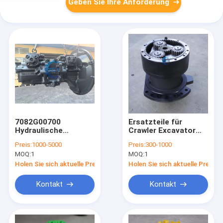
Geben Sie Ihre Anforderung
7082G00700
Ersatzteile für
Hydraulische
Crawler Excavator
Hauptpumpenanlage
YN15V00077F1
Preis:
1000-5000
Preis:
300-1000
708-2G-00700
SK200-8 SK200-8HD
MOQ:
1
MOQ:
1
Hydraulische Pumpe
SK200-10 SK210-8
Bewerben Sie sich für
SK210LC-10
Holen Sie sich aktuelle Preis
Holen Sie sich aktuelle Preis
PC300-7E0 PC350-
Schwing-
7E0 PC300-8 PC350-
Reduktionsgetriebe
Kontakt
Kontakt
8